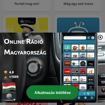
Fortell meg om!
Még egy esti mese
Royal Palaces with
mese.tv - esti mese
Historic Royal Palaces
Alkalmazás letöltése