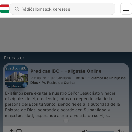
Podcastok
Predicas IBC - Hallgatás Online
Iglesia Bautista Cristiana
|
1894 - El clamor de un hijo de
Dios - Pr. Pedro da Cunha
Existimos para exaltar a nuestro Señor Jesucristo y hacer
discípulos de él, creciendo juntos en dependencia de la
persona del Espíritu Santo, siendo fieles a la autoridad de la
Palabra de Dios, adorándole acorde con Su santidad y
majestuosidad, esperando alerta la venida de su Hijo
Jesucristo.
1