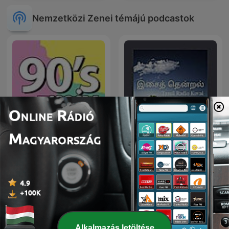
Nemzetközi Zenei témájú podcastok
90's mix
இசைத் தென்றல்
Alkalmazás letöltése