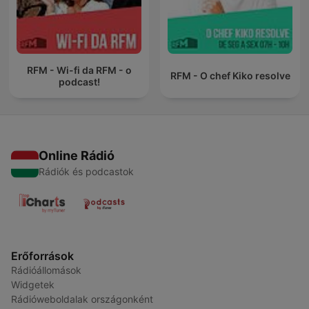
RFM - Wi-fi da RFM - o
RFM - O chef Kiko resolve
podcast!
Online Rádió
Rádiók és podcastok
Erőforrások
Rádióállomások
Widgetek
Rádióweboldalak országonként