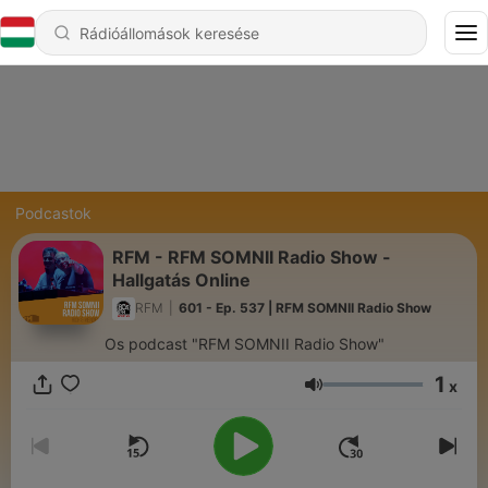
Podcastok
RFM - RFM SOMNII Radio Show -
Hallgatás Online
RFM
|
601 - Ep. 537 | RFM SOMNII Radio Show
Os podcast "RFM SOMNII Radio Show"
1
x
Hangerő