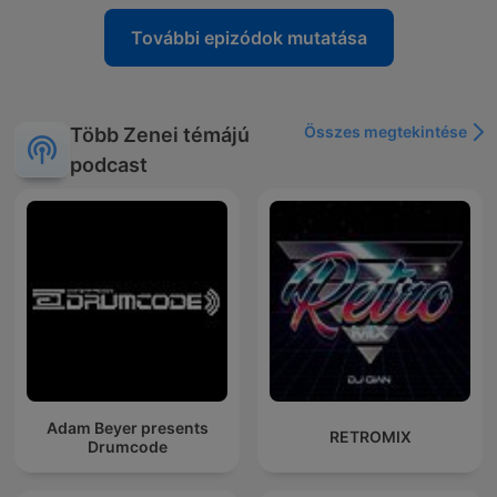
További epizódok mutatása
Összes megtekintése
Több Zenei témájú
podcast
Adam Beyer presents
RETROMIX
Drumcode