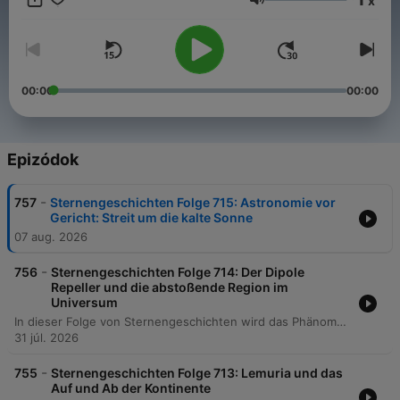
x
tun: Mit PayPal (https://www.paypal.me/florianfreistetter),
Hangerő
Patreon (https://www.patreon.com/sternengeschichten) oder
Steady (https://steadyhq.com/sternengeschichten)
00:00
00:00
Epizódok
-
757
Sternengeschichten Folge 715: Astronomie vor
Gericht: Streit um die kalte Sonne
07 aug. 2026
-
756
Sternengeschichten Folge 714: Der Dipole
Repeller und die abstoßende Region im
Universum
In dieser Folge von Sternengeschichten wird das Phänomen des Dipol-Repellers untersucht. Anhand einer wissenschaftlichen Arbeit von Jehuda Hoffmann und seinem Team wird erläutert, dass die vermeintliche abstoßende Kraft im Universum kein Beweis für Antigravitation ist, sondern ein Resultat der großräumigen Bewegung von Galaxien in einem mitbewegten Koordinatensystem. Die Episode beleuchtet das Zusammenspiel zwischen massereichen Strukturen wie dem Shapley-Superhaufen und den leeren Regionen, den sogenannten Voids. Der Podcast erklärt die mathematische Methode, durch die die Expansion des Universums aus den Galaxienbewegungen herausgerechnet wird, um die zugrunde liegenden Gravitationsmuster sichtbar zu machen. Dabei wird verdeutlicht, wie die Entdeckung von unterdichten Regionen wie dem Dipol-Repeller dazu beiträgt, die Dynamik unseres kosmischen Nachbarschaftsraums und die Struktur des Superhaufens Laniakeia besser zu verstehen.
31 júl. 2026
-
755
Sternengeschichten Folge 713: Lemuria und das
Auf und Ab der Kontinente