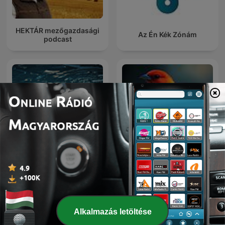
HEKTÁR mezőgazdasági
Az Én Kék Zónám
podcast
Relaxation
Bird Sounds
Alkalmazás letöltése