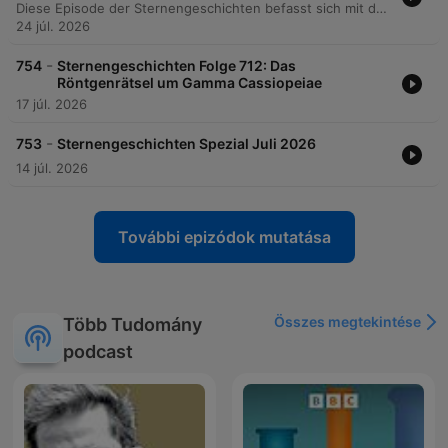
Diese Episode der Sternengeschichten befasst sich mit der wissenschaftshistorischen Bedeutung der Lemuria-Hypothese und dem Wandel unseres Verständnisses der Erddynamik. Der Podcast erläutert, wie die Beobachtung biologischer Verwandtschaften zwischen Arten auf weit entfernten Inseln im 19. Jahrhundert zur Theorie versunkener Landbrücken führte, bevor die Entdeckung der Plattentektonik das Konzept des Fixismus ablöste. Dabei wird auch beleuchtet, wie wissenschaftliche Spekulationen über einen versunkenen Kontinent von esoterischen Bewegungen wie der Theosophie aufgegriffen und in Richtung Science-Fiction und Fantasy transformiert wurden. Die Erzählung schließt mit einem Ausblick auf die Bedeutung tektonischer Prozesse für die Habitabilität von Planeten im Sonnensystem und darüber hinaus.
24 júl. 2026
-
754
Sternengeschichten Folge 712: Das
Röntgenrätsel um Gamma Cassiopeiae
17 júl. 2026
-
753
Sternengeschichten Spezial Juli 2026
14 júl. 2026
További epizódok mutatása
Összes megtekintése
Több Tudomány
podcast