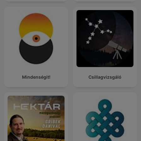
Mindenségit!
Csillagvizsgáló