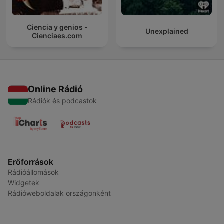
Ciencia y genios -
Unexplained
Cienciaes.com
Online Rádió
Rádiók és podcastok
Erőforrások
Rádióállomások
Widgetek
Rádióweboldalak országonként