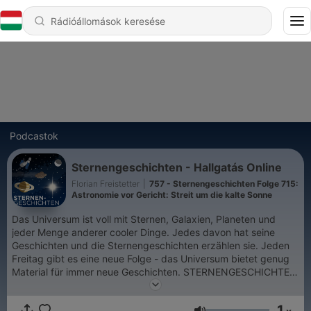
Podcastok
Sternengeschichten - Hallgatás Online
Florian Freistetter
|
757 - Sternengeschichten Folge 715:
Astronomie vor Gericht: Streit um die kalte Sonne
Das Universum ist voll mit Sternen, Galaxien, Planeten und
jeder Menge anderer cooler Dinge. Jedes davon hat seine
Geschichten und die Sternengeschichten erzählen sie. Jeden
Freitag gibt es eine neue Folge - das Universum bietet genug
Material für immer neue Geschichten. STERNENGESCHICHTEN
LIVE TOUR 2025! Tickets unter https://sternengeschichten.live
Wer den Podcast finanziell unterstützen möchte, kann das hier
1