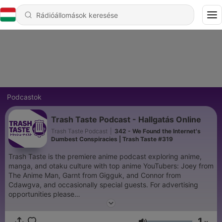
Podcastok
Trash Taste Podcast - Hallgatás Online
Trash Taste Podcast
|
342 - We Found the Internet's
Dumbest Conspiracies | Trash Taste #319
Trash Taste is the premiere anime podcast exploring anime,
manga, and otaku culture with top anime YouTubers: Joey from
The Anime Man, Garnt from Gigguk, and Connor from
Cdawgva, and occasionally special guests. For advertising
opportunities please
email: PodcastPartnerships@Studio71us.com We wanna make
the podcast even better, help us learn how we
1