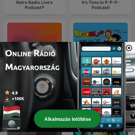
Retro Radio Live's
It's Time to P-P-P-
Podcast®
Podcast!
Dolby Creator Talks
Dragon Ball P
Alkalmazás letöltése