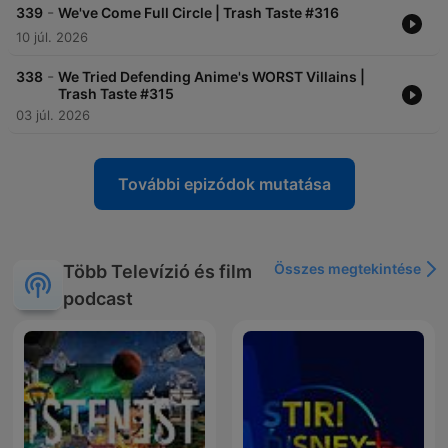
-
339
We've Come Full Circle | Trash Taste #316
10 júl. 2026
-
338
We Tried Defending Anime's WORST Villains |
Trash Taste #315
03 júl. 2026
További epizódok mutatása
Összes megtekintése
Több Televízió és film
podcast