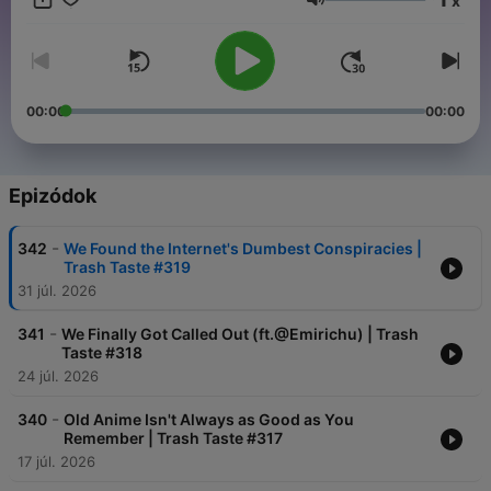
x
can: https://bit.ly/2EcYbu4 Privacy
Hangerő
Policy: https://www.studio71.com/us/terms-and-conditions-
use/#Privacy%20Policy
00:00
00:00
Epizódok
-
342
We Found the Internet's Dumbest Conspiracies |
Trash Taste #319
31 júl. 2026
-
341
We Finally Got Called Out (ft.@Emirichu) | Trash
Taste #318
24 júl. 2026
-
340
Old Anime Isn't Always as Good as You
Remember | Trash Taste #317
17 júl. 2026