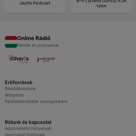
אבא (כמעט) מושלם | חיים
Jayfm Podcast
אתגר
Online Rádió
Rádiók és podcastok
Erőforrások
Rádióállomások
Widgetek
Rádióweboldalak országonként
Rólunk és kapcsolat
Adatvédelmi irányelvek
Használati feltételek