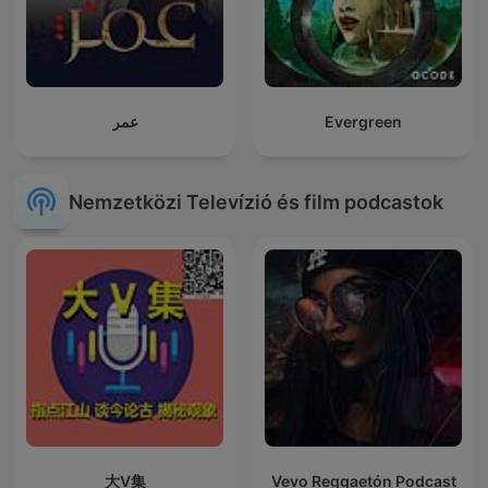
عمر
Evergreen
Nemzetközi Televízió és film podcastok
大V集
Vevo Reggaetón Podcast