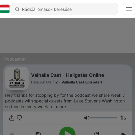
Podcastok
Valhalla Cast - Hallgatás Online
Harrison Orr
|
2 - Valhalla Cast Episode 1
Hey thanks for stopping by for the podcast we share weekly
podcasts with special guests from Lake Stevens Washington
so tune in every week for more.
1
x
Hangerő