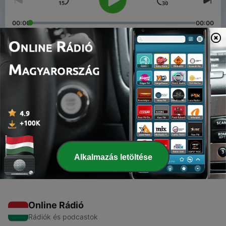
00:00
00:00
Epizódok
-
2
Valhalla Cast Episode 1
23 ápr. 2019
-
1
Valhalla Cast Episode 1: Local Musicians and the
Talent Show Winners.
23 ápr. 2019
Alkalmazás letöltése
Online Rádió
Rádiók és podcastok