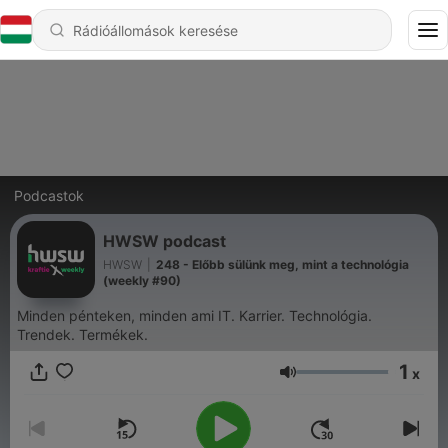
Podcastok
HWSW podcast
HWSW
|
248 - Előbb sülünk meg, mint a technológia
(weekly #90)
Minden pénteken, minden ami IT. Karrier. Technológia.
Trendek. Termékek.
1
x
Hangerő