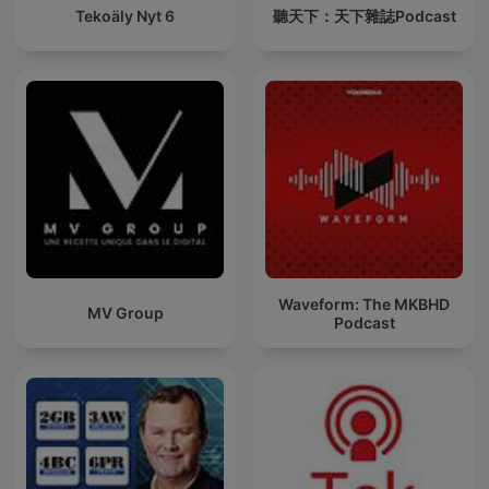
Tekoäly Nyt 6
聽天下：天下雜誌Podcast
Waveform: The MKBHD
MV Group
Podcast