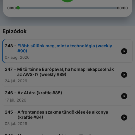
00:00
00:00
Epizódok
-
248
Előbb sülünk meg, mint a technológia (weekly
#90)
07 aug. 2026
-
247
Mi történne Európával, ha holnap lekapcsolnák
az AWS-t? (weekly #89)
24 júl. 2026
-
246
Az AI ára (kraftie #85)
17 júl. 2026
-
245
A frontendes szakma tündöklése és alkonya
(kraftie #84)
03 júl. 2026