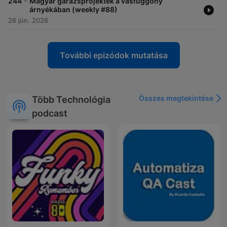
-
244
Magyar garázsprojektek a vasfüggöny
árnyékában (weekly #88)
26 jún. 2026
További epizódok mutatása
Összes megtekintése
Több Technológia
podcast