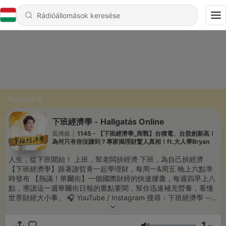
Podcastok
下班經濟學 - Hallgatás Online
風傳媒
|
1145 - 【下班經濟學_商戰】台積電、台股創新高！
為何只有你沒賺到？專家揭理財驚人真相！ft.大人學Bryan
人生，從下班開始！ 上班，幫老闆拚經濟 下班，為自己拚經濟
【下班經濟學】跟著謝哲青一起學理財，每周一&周五 晚上六點準
時發布 【熱議！華爾街】一個國際財經的快速膠囊，每週四早上八
點，導讀這一週華爾街日報的重點要聞，幫你迅速補充營養，看懂
世界財經大小事。 🎧 YouTube / Instagram 搜尋：下班經濟學 --
Hosting provided by
SoundOn
1