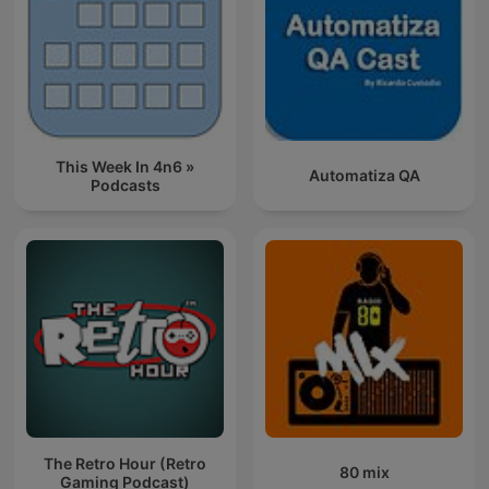
This Week In 4n6 »
Automatiza QA
Podcasts
The Retro Hour (Retro
80 mix
Gaming Podcast)