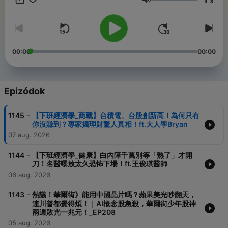
x
Hangerő
00:00
00:00
Epizódok
-
1145
【下班經濟學_商戰】台積電、台股創新高！為何只有
你沒賺到？專家揭理財驚人真相！ft.大人學Bryan
07 aug. 2026
-
1144
【下班經濟學_健康】白內障千萬別等「熟了」才開
刀！名醫曝放太久恐怖下場！ft.王俊琪醫師
06 aug. 2026
-
1143
熱議！華爾街》能用中國晶片嗎？蘋果美光吵翻天，
連川普都覺得煩！｜AI概念股急殺，華爾街少年股神
兩週敗光一兆元！_EP208
05 aug. 2026