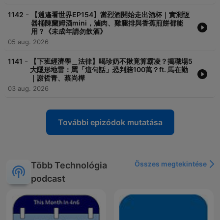
-
1142
【逍遙看世界EP154】當烈酒開始走出酒杯｜實測恆
器桶陳蘭姆酒mini，滷肉、雞腿排與香蕉煎餅都能
用？《未成年請勿飲酒》
05 aug. 2026
-
1141
【下班經濟學＿法律】喝珍奶不揪竟算霸凌？揭職場5
大隱形地雷：罵「這句話」恐判賠100萬？ft. 馬在勤
｜謝哲青、蔡尚樺
03 aug. 2026
További epizódok mutatása
Összes megtekintése
Több Technológia
podcast