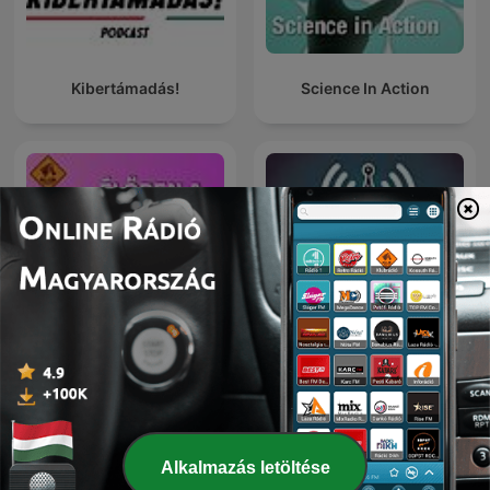
Kibertámadás!
Science In Action
Élőben a városból 2.0
Radio@Radio
Alkalmazás letöltése