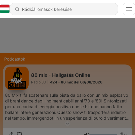
Podcastok
80 mix - Hallgatás Online
Radio 80
|
424 - 80 mix del 06/08/2026
80 Mix ti fa scatenare sulla pista da ballo con un mix esplosivo
di brani dance dagli indimenticabili anni '70 e '80! Sintonizzati
per una carica di energia positiva con le hit che hanno fatto
ballare intere generazioni. Questo show ti trasporterà indietro
nel tempo, immergendoti in un'esperienza di puro divertimento
e ritmo. Preparati a muovere i tuoi piedi al suono delle canzoni
che hanno reso leggendari gli anni della disco e della dance!
1