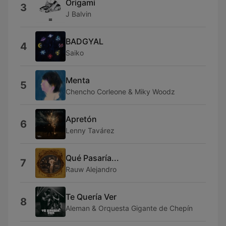
Origami
3
J Balvin
BADGYAL
4
Saiko
Menta
5
Chencho Corleone & Miky Woodz
Apretón
6
Lenny Tavárez
Qué Pasaría...
7
Rauw Alejandro
Te Quería Ver
8
Aleman & Orquesta Gigante de Chepín