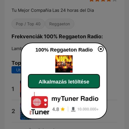
Tu Mejor Compañia Las 24 horas del Dia
Pop / Top 40
Reggaeton
Frekvenciák 100% Reggaeton Radio:
Lambaré:
Online
100% Reggaeton Radio
Top dalok
Utolsó 7 nap
Utolsó 30 nap
Alkalmazás letöltése
Soltera (W Sound 01)
1
W Sound
Mirame
2
Blessed