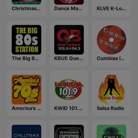
Christmas Radio
Dance Machine
KLVE K-Love 107.5 FM (US Only)
The Big 80s Station
KBUE Que Buena 105.5 / 94.3 FM (US Only)
Cumbias Inmortales Radio
America's Greatest 70s Hits
KWID 101.9 La Buena
Salsa Radio