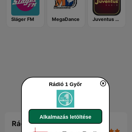
Sláger FM
MegaDance
Juventus Rádió
Rádió 1 Győr
Alkalmazás letöltése
Rádió 1 Győr online