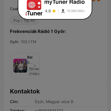
Csak Igazi Mai Sláger Megy!
Pop / Top 40
Frekvenciák Rádió 1 Győr:
Győr:
103.1 FM
Balázsék
Balázsék - Epizód 500
2 weeks ago
129 min
Kontaktok
Cím:
Győr, Magyar utca 9.
Telefon:
+36307474777