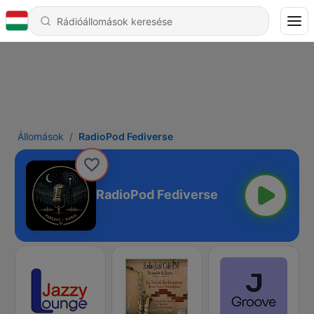
Állomások
RadioPod Fediverse
RadioPod Fediverse