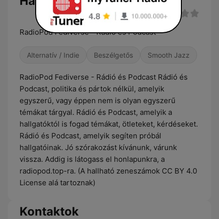
Hallgatás
RadioPod Fediverse - Rádió és Podcast
Alternatív / Indie
Beszélgetős
Smooth Jazz
RadioPod Fediverse - Rádió és Podcast Rádió és
Podcast, politika és pártok nélkül, amelyik
egyszerű, vagy éppen nem is olyan egyszerű
témákat tárgyal. Rádió és Podcast, amelyik a
hallgatóktól is fogad témákat, ötleteket, kérdéseket.
Rádió és Podcast, amelyik segíten próbál
hallgatóinak. Jó szórakozást kívánunk, várunk
vissza. Addig is látogass el honlapunkra, a
radiopod.top-ra. (A hallható zeneszámok CC BY 4.0
License alá tartoznak)
Kontaktok