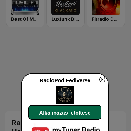
Best Of Music Fm
Luxfunk Blackmix
Fitradio Deep house
RadioPod Fediverse
Alkalmazás letöltése
RadioPod Fediverse Online