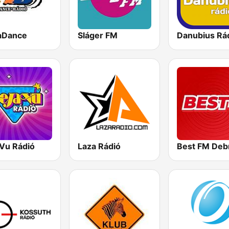
aDance
Sláger FM
Danubius Rá
 Vu Rádió
Laza Rádió