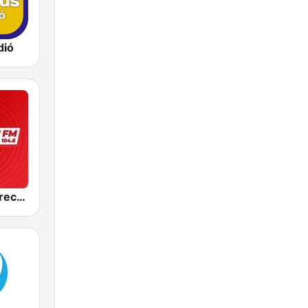
dió
Best FM Debrecen