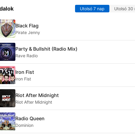
dalok
Utolsó 7 nap
Utolsó 30
Black Flag
Pirate Jenny
Party & Bullshit (Radio Mix)
Rave Radio
Iron Fist
Iron Fist
Riot After Midnight
Riot After Midnight
Radio Queen
Dominion