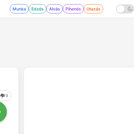
Munka
Edzés
Alvás
Pihenés
Utazás
0