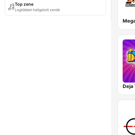
Top zene
Legtöbbet hallgatott zenék
Meg
Deja