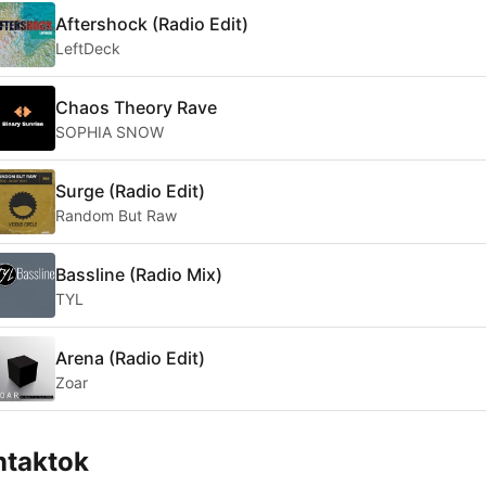
Aftershock (Radio Edit)
LeftDeck
Chaos Theory Rave
SOPHIA SNOW
Surge (Radio Edit)
Random But Raw
Bassline (Radio Mix)
TYL
Arena (Radio Edit)
Zoar
ntaktok