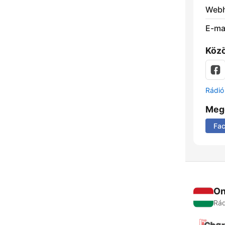
Webh
E-mai
Közö
Rádió 
Meg
Fa
On
Rád