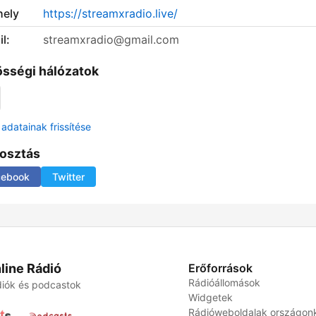
ely
https://streamxradio.live/
l:
streamxradio@gmail.com
sségi hálózatok
adatainak frissítése
osztás
cebook
Twitter
line Rádió
Erőforrások
Rádióállomások
iók és podcastok
Widgetek
Rádióweboldalak országon