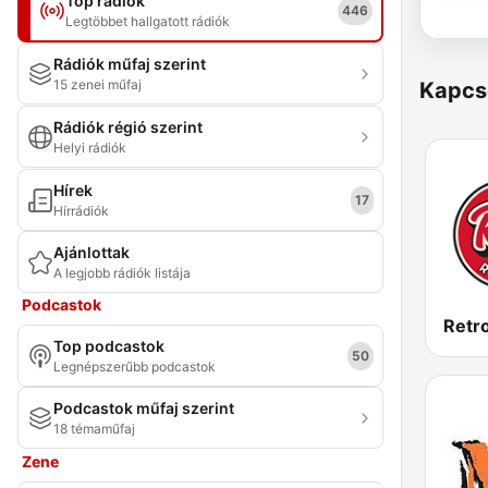
Top rádiók
446
Legtöbbet hallgatott rádiók
Rádiók műfaj szerint
15 zenei műfaj
Kapcs
Rádiók régió szerint
Helyi rádiók
Hírek
17
Hírrádiók
Ajánlottak
A legjobb rádiók listája
Podcastok
Retr
Top podcastok
50
Legnépszerűbb podcastok
Podcastok műfaj szerint
18 témaműfaj
Zene