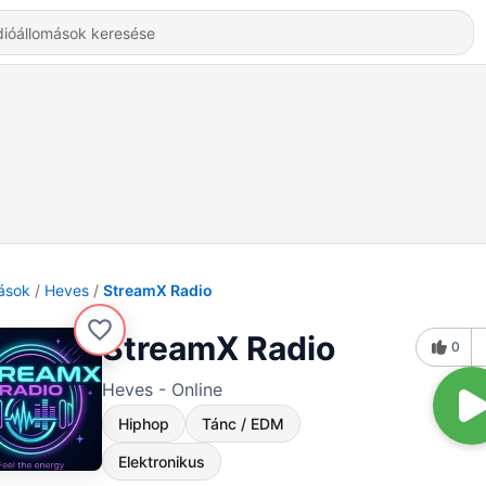
ások
Heves
StreamX Radio
StreamX Radio
0
Heves - Online
Hiphop
Tánc / EDM
Elektronikus