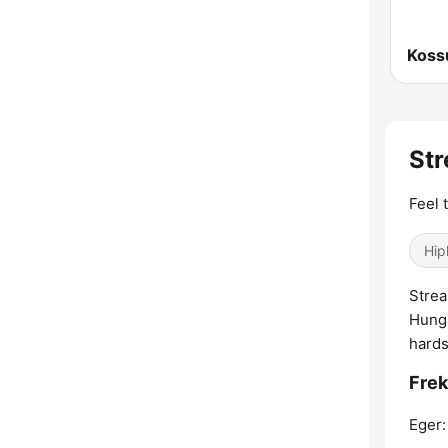
Koss
Str
Feel 
Hip
Strea
Hunga
hards
Frek
Eger: