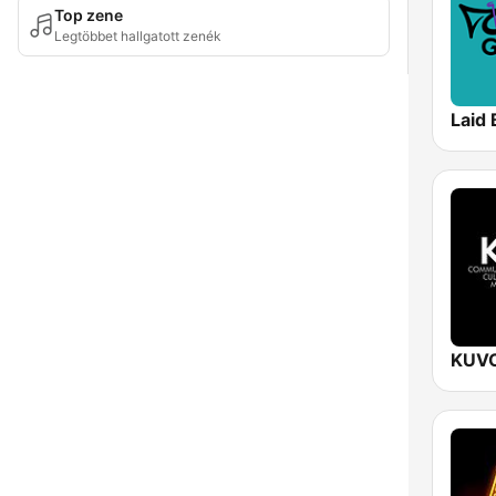
Top zene
Legtöbbet hallgatott zenék
Laid 