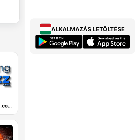
ALKALMAZÁS LETÖLTÉSE
RelaxingJazz.com - Smooth Jazz