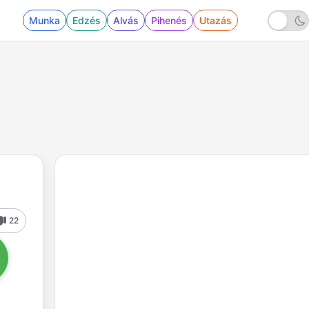
Munka
Edzés
Alvás
Pihenés
Utazás
22