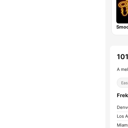
10
A mel
Eas
Frek
Denv
Los A
Miami