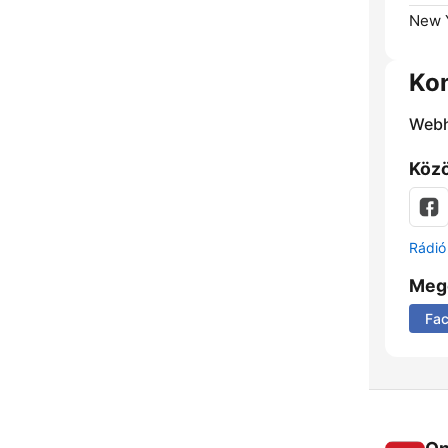
New Y
Ko
Webh
Közö
Rádió 
Meg
Fa