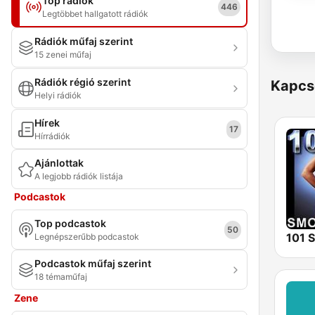
Top rádiók
446
Legtöbbet hallgatott rádiók
Rádiók műfaj szerint
15 zenei műfaj
Rádiók régió szerint
Kapcs
Helyi rádiók
Hírek
17
Hírrádiók
Ajánlottak
A legjobb rádiók listája
Podcastok
Top podcastok
50
Legnépszerűbb podcastok
Podcastok műfaj szerint
18 témaműfaj
Zene