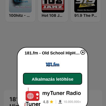
100hitz - Hip Hop Hitz
Hot 108 Jamz
91.9 The Peak - Classic Hip Hop
181.fm - Old School HipHop/RnB
Alkalmazás letöltése
181.fm - Old School