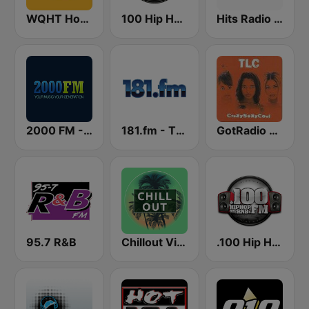
WQHT Hot 97 FM
100 Hip Hop and RNB FM
Hits Radio Hip Hop / RnB
2000 FM - RNB and Hip Hop
181.fm - The Beat (HipHop/R&B)
GotRadio - Throwback Jamz
95.7 R&B
Chillout Vibes
.100 Hip Hop and RNB.FM