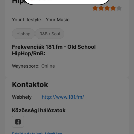
HipHop/RnB
Your Lifestyle... Your Music!
Hiphop
R&B / Soul
Frekvenciák 181.fm - Old School
HipHop/RnB:
Waynesboro:
Online
Kontaktok
Webhely
http://www.181.fm/
Közösségi hálózatok
Rádió adatainak frissítése