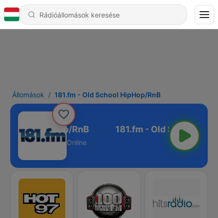
Állomások
181.fm - Old School HipHop/RnB
ld School HipHop/RnB
Online