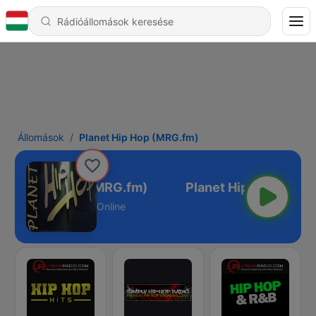
Állomások
Planet Hip Hop (MRG.fm)
lanet Hip Hop (MRG.fm)
Online