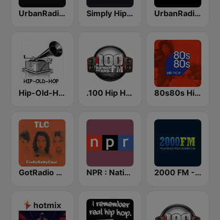
UrbanRadio - Hip Hop Hits
Simply Hip-Hop Radio
UrbanRadio - Hip Hop & RnB
Hip-Old-Hop
.100 Hip Hop and RNB.FM
80s80s Hip Hop
GotRadio - Throwback Jamz
NPR : National Public Radio
2000 FM - RNB and Hip Hop