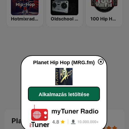
Hotmixradio Hip Hop
Oldschool Hiphop
100 Hip Hop and RNB FM
Planet Hip Hop (MRG.fm)
Alkalmazás letöltése
Planet Hip Hop (MRG.fm)