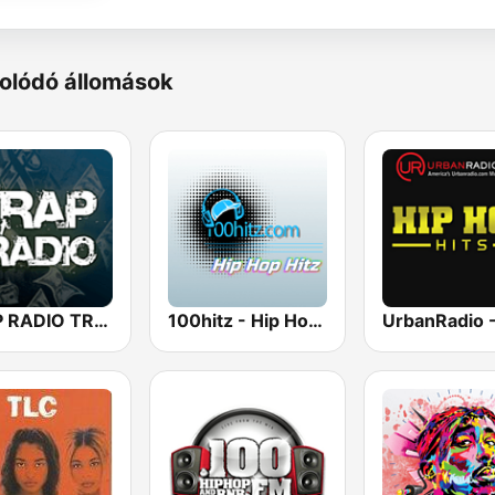
olódó állomások
TRAP RADIO TRAP.radio
100hitz - Hip Hop Hitz