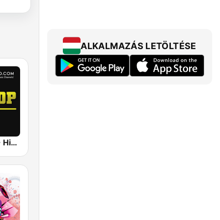
ALKALMAZÁS LETÖLTÉSE
UrbanRadio - Hip Hop Hits