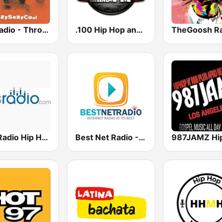
GotRadio - Throwback Jamz
.100 Hip Hop and RNB.FM
Hits Radio Hip Hop / RnB
Best Net Radio - R&B