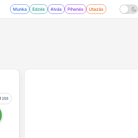
Munka
Edzés
Alvás
Pihenés
Utazás
255