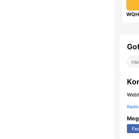
WQHT
Got
Hip
Ko
Webh
Rádió 
Meg
Fa