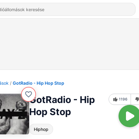
ások
GotRadio - Hip Hop Stop
GotRadio - Hip
1196
Hop Stop
Hiphop