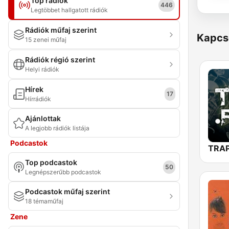
Top rádiók
446
Legtöbbet hallgatott rádiók
Rádiók műfaj szerint
Kapcs
15 zenei műfaj
Rádiók régió szerint
Helyi rádiók
Hírek
17
Hírrádiók
Ajánlottak
A legjobb rádiók listája
Podcastok
Top podcastok
50
Legnépszerűbb podcastok
Podcastok műfaj szerint
18 témaműfaj
Zene