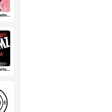
TheGoosh Radio - R&B
987JAMZ HipHop N' R&B Plus Afro Beats 24/7