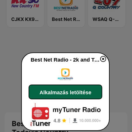
CJKX KX96 New Country
Best Net Radio - Country Oldies
WSAQ Q-Country 107
Best Net Radio - 2k and Today's Country
Alkalmazás letöltése
Best Net Radio - 2k and