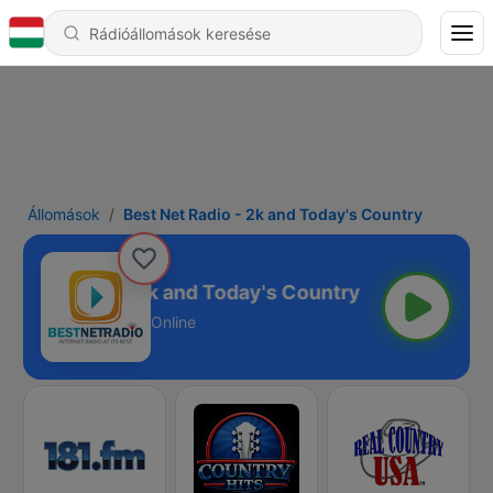
Állomások
Best Net Radio - 2k and Today's Country
t Net Radio - 2k and Today's Country
Online