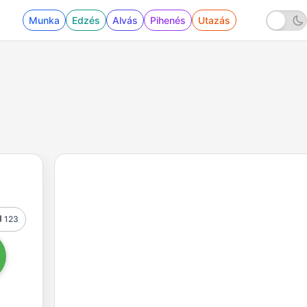
Munka
Edzés
Alvás
Pihenés
Utazás
123