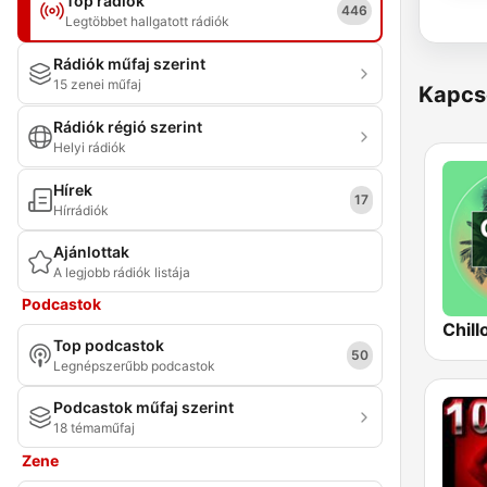
Top rádiók
446
Legtöbbet hallgatott rádiók
Rádiók műfaj szerint
15 zenei műfaj
Kapcs
Rádiók régió szerint
Helyi rádiók
Hírek
17
Hírrádiók
Ajánlottak
A legjobb rádiók listája
Podcastok
Chill
Top podcastok
50
Legnépszerűbb podcastok
Podcastok műfaj szerint
18 témaműfaj
Zene