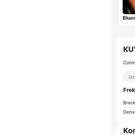
Blue
KU
Commu
Jaz
Frek
Breck
Denv
Ko