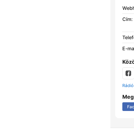
Webh
Cím:
Telef
E-mai
Közö
Rádió 
Meg
Fa