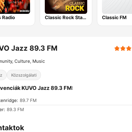
s Radio
Classic Rock Station
Classic FM
VO Jazz 89.3 FM
nity, Culture, Music
z
Közszolgálati
venciák KUVO Jazz 89.3 FM:
enridge:
89.7 FM
er:
89.3 FM
ntaktok