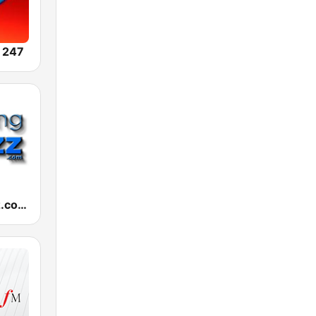
 247
RelaxingJazz.com - Smooth Jazz