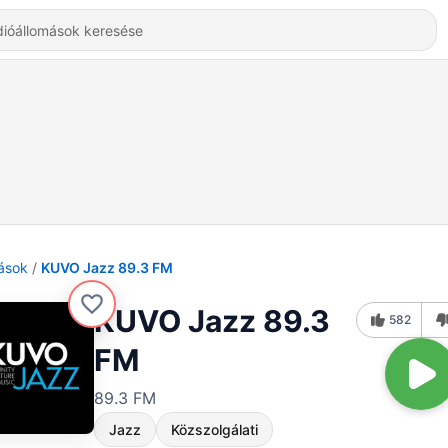
ások
KUVO Jazz 89.3 FM
KUVO Jazz 89.3
582
FM
89.3 FM
Jazz
Közszolgálati