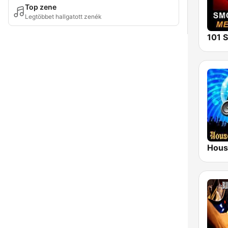
Top zene
Legtöbbet hallgatott zenék