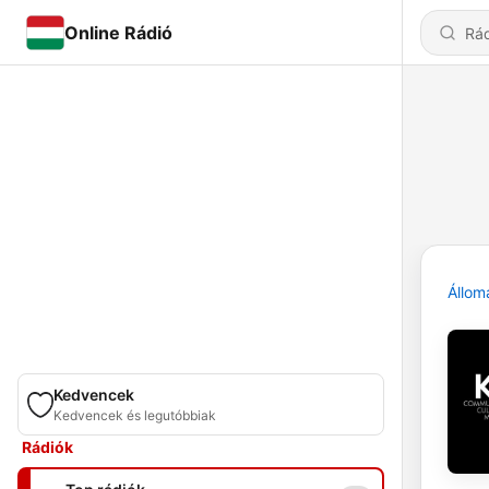
Online Rádió
Állom
Kedvencek
Kedvencek és legutóbbiak
Rádiók