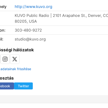
ely
http://www.kuvo.org
KUVO Public Radio | 2101 Arapahoe St., Denver, C
80205, USA
on:
303-480-9272
l:
studio@kuvo.org
sségi hálózatok
adatainak frissítése
osztás
cebook
Twitter