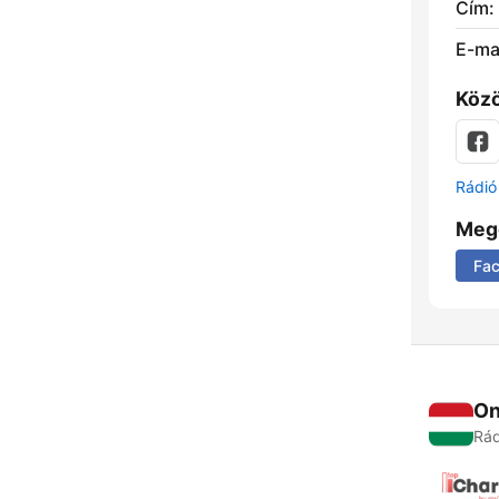
Cím:
E-mai
Közö
Rádió 
Meg
Fa
On
Rád