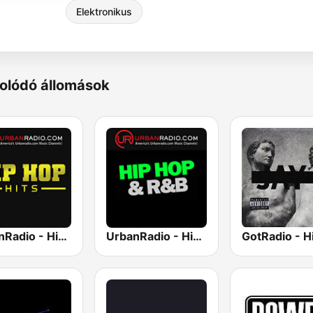
Elektronikus
olódó állomások
UrbanRadio - Hip Hop Hits
UrbanRadio - Hip Hop & RnB