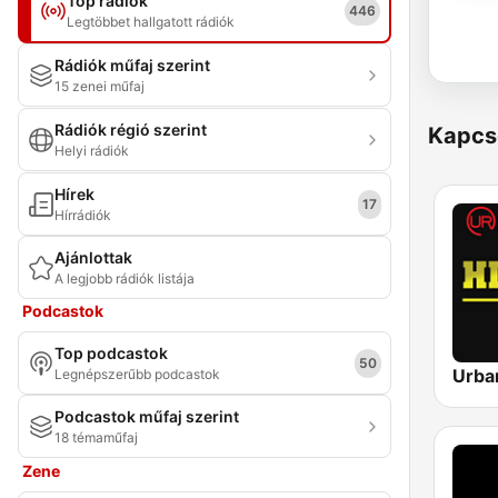
Top rádiók
446
Legtöbbet hallgatott rádiók
Rádiók műfaj szerint
15 zenei műfaj
Rádiók régió szerint
Kapcs
Helyi rádiók
Hírek
17
Hírrádiók
Ajánlottak
A legjobb rádiók listája
Podcastok
Top podcastok
50
Legnépszerűbb podcastok
Podcastok műfaj szerint
18 témaműfaj
Zene