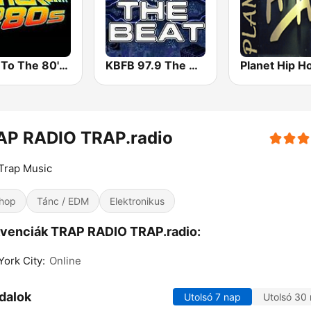
Back To The 80's Radio
KBFB 97.9 The Beat
AP RADIO TRAP.radio
Trap Music
hop
Tánc / EDM
Elektronikus
venciák TRAP RADIO TRAP.radio:
ork City:
Online
dalok
Utolsó 7 nap
Utolsó 30