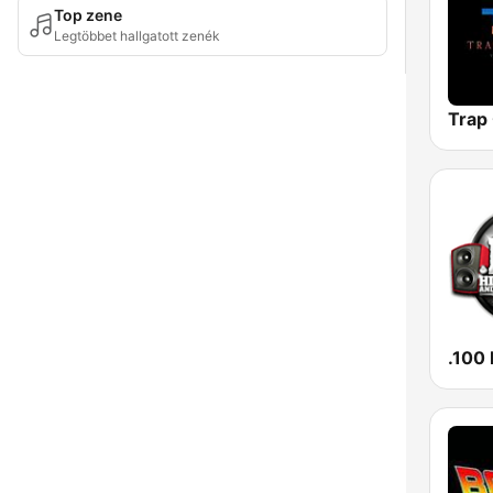
Top zene
Legtöbbet hallgatott zenék
Trap 