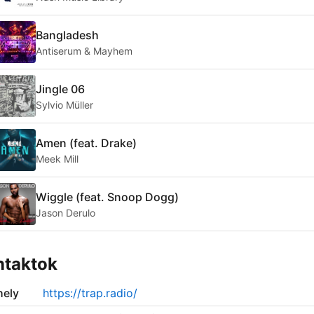
Bangladesh
Antiserum & Mayhem
Jingle 06
Sylvio Müller
Amen (feat. Drake)
Meek Mill
Wiggle (feat. Snoop Dogg)
Jason Derulo
ntaktok
ely
https://trap.radio/