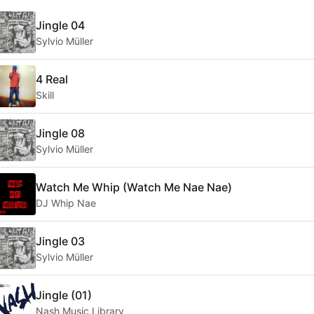
Jingle 04
Sylvio Müller
4 Real
Skill
Jingle 08
Sylvio Müller
Watch Me Whip (Watch Me Nae Nae)
DJ Whip Nae
Jingle 03
Sylvio Müller
Jingle (01)
Nash Music Library