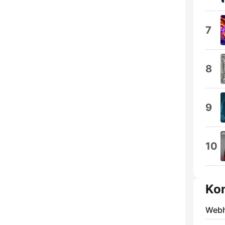
7
8
9
10
Ko
Webh