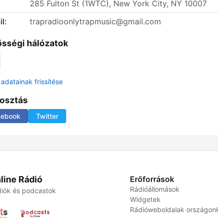
285 Fulton St (1WTC), New York City, NY 10007
l:
trapradioonlytrapmusic@gmail.com
sségi hálózatok
adatainak frissítése
osztás
cebook
Twitter
line Rádió
Erőforrások
Rádióállomások
iók és podcastok
Widgetek
Rádióweboldalak országon