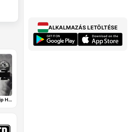
ALKALMAZÁS LETÖLTÉSE
GotRadio - Hip Hop Stop