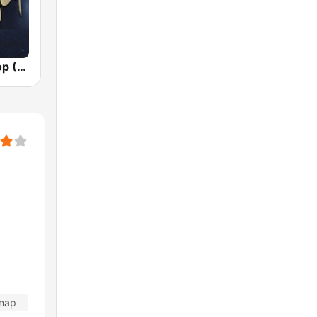
Planet Hip Hop (MRG.fm)
 nap