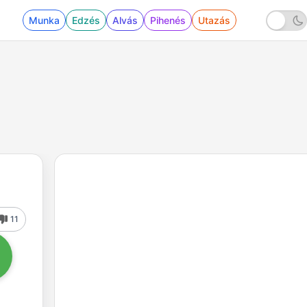
Munka
Edzés
Alvás
Pihenés
Utazás
11