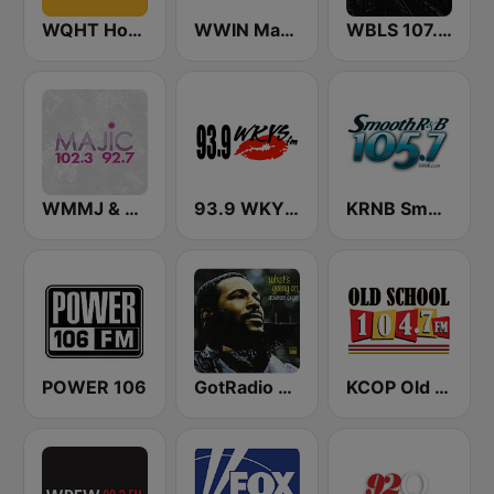
WQHT Hot 97 FM
WWIN Magic 95.9 FM
WBLS 107.5 FM (US Only)
WMMJ & WDCJ Majic (US Only)
93.9 WKYS (US Only)
KRNB Smooth R&B 105.7 FM (US Only)
POWER 106
GotRadio - R&B Classics
KCOP Old School 104.7 FM