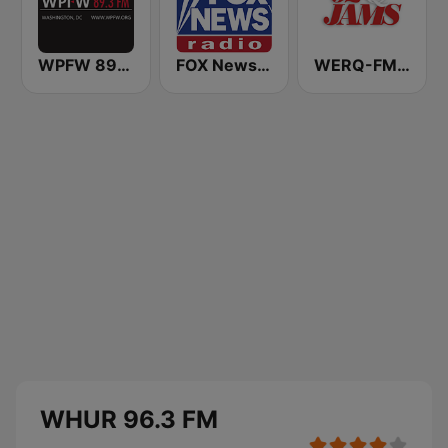
WPFW 89.3 FM
FOX News Radio
WERQ-FM 92Q Jams (US Only)
WHUR 96.3 FM