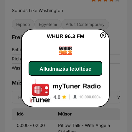
Sounds Like Washington
Hiphop
Egyetemi
Adult Contemporary
WHUR 96.3 FM
Frekvenciák WHUR 96.3 FM:
Baltimore Highlands:
96.3 FM
Richmond:
96.3 FM
Washington, D. C.:
96.3 FM
Alkalmazás letöltése
Műsorújság
Hét
Ked
Sze
Csü
Pén
Szo
Vas
Idő
Műsor
00:00 - 02:00
Pillow Talk - With Angela
Stribling