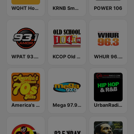
WQHT Hot 97 FM
KRNB Smooth R&B 105.7 FM (US Only)
POWER 106
WPAT 93.1 Amor FM
KCOP Old School 104.7 FM
WHUR 96.3 FM
America's Greatest 70s Hits
Mega 97.9 FM
UrbanRadio - Hip Hop & RnB