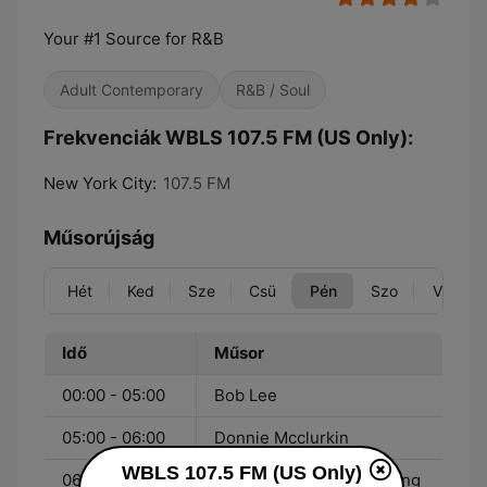
Your #1 Source for R&B
Adult Contemporary
R&B / Soul
Frekvenciák WBLS 107.5 FM (US Only):
New York City:
107.5 FM
Műsorújság
Hét
Ked
Sze
Csü
Pén
Szo
Vas
Idő
Műsor
00:00 - 05:00
Bob Lee
05:00 - 06:00
Donnie Mcclurkin
WBLS 107.5 FM (US Only)
06:00 - 10:00
The Steve Harvey Morning