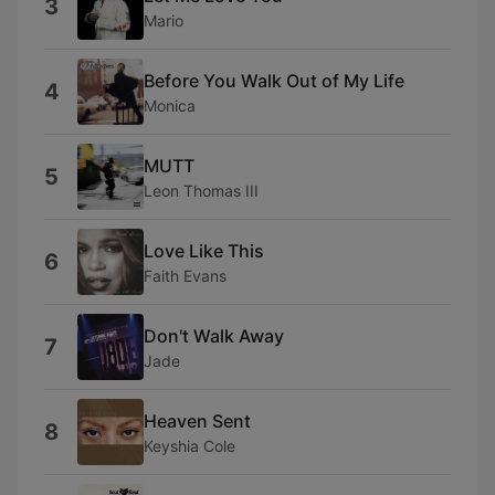
3
Mario
Before You Walk Out of My Life
4
Monica
MUTT
5
Leon Thomas III
Love Like This
6
Faith Evans
Don't Walk Away
7
Jade
Heaven Sent
8
Keyshia Cole