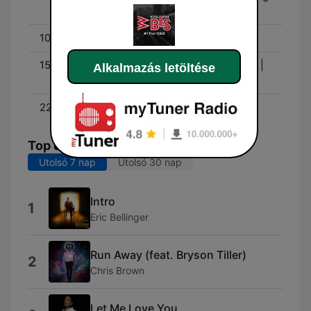
Show
10:00 - 15:00
Middays with Shaila
15:00 - 19:00
Déjà Vu In the Afternoon |
Alkalmazás letöltése
Dj Scratch (6PM - 7PM)
22:00 - 00:00
Roots NYC Live
Top dalok
Utolsó 7 nap
Utolsó 30 nap
Intro
1
Eric Bellinger
Run Away (feat. Bryson Tiller)
2
Chris Brown
Let Me Love You