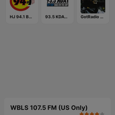
HJ 94.1 Boom FM
93.5 KDAY FM
GotRadio - R&B Classics
WBLS 107.5 FM (US Only)