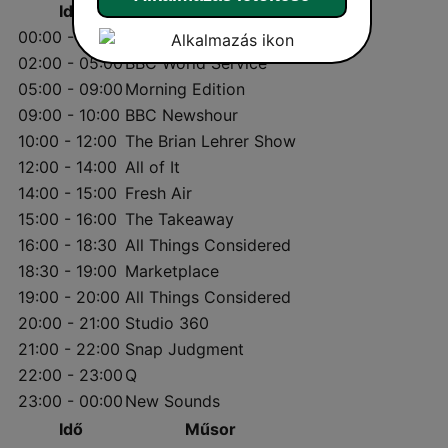
Idő
Műsor
00:00 - 02:00
All of It
02:00 - 05:00
BBC World Service
05:00 - 09:00
Morning Edition
09:00 - 10:00
BBC Newshour
10:00 - 12:00
The Brian Lehrer Show
12:00 - 14:00
All of It
14:00 - 15:00
Fresh Air
15:00 - 16:00
The Takeaway
16:00 - 18:30
All Things Considered
18:30 - 19:00
Marketplace
19:00 - 20:00
All Things Considered
20:00 - 21:00
Studio 360
21:00 - 22:00
Snap Judgment
22:00 - 23:00
Q
23:00 - 00:00
New Sounds
Idő
Műsor