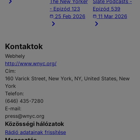
The New Yorker
Slate Podcasts -
- Epizód 123
Epizód 539
25 Feb 2026
11 Mar 2026
Kontaktok
Webhely
http://www.wnyc.org/
Cím:
160 Varick Street, New York, NY, United States, New
York
Telefon:
(646) 435-7280
E-mail:
press@wnyc.org
Közösségi hálózatok
Rádió adatainak frissítése