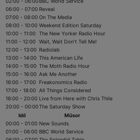
02:00 - 06:00
BBC World Service
06:00 - 07:00
Reveal
07:00 - 08:00
On The Media
08:00 - 10:00
Weekend Edition Saturday
10:00 - 11:00
The New Yorker Radio Hour
11:00 - 12:00
Wait, Wait Don't Tell Me!
12:00 - 13:00
Radiolab
13:00 - 14:00
This American Life
14:00 - 15:00
The Moth Radio Hour
15:00 - 16:00
Ask Me Another
16:00 - 17:00
Freakonomics Radio
17:00 - 18:00
All Things Considered
18:00 - 20:00
Live from Here with Chris Thile
20:00 - 00:00
The Saturday Show
Idő
Műsor
00:00 - 01:00
New Sounds
01:00 - 06:00
BBC World Service
06:00 - 07:00
The Splendid Table