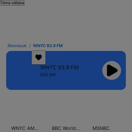
Téma váltása
Állomások
WNYC 93.9 FM
WNYC 93.9 FM
820 AM
WNYC AM 820
BBC World Service
MSNBC