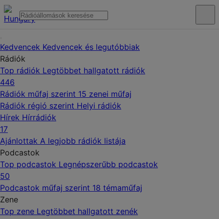
Kedvencek
Kedvencek és legutóbbiak
Rádiók
Top rádiók
Legtöbbet hallgatott rádiók
446
Rádiók műfaj szerint
15 zenei műfaj
Rádiók régió szerint
Helyi rádiók
Hírek
Hírrádiók
17
Ajánlottak
A legjobb rádiók listája
Podcastok
Top podcastok
Legnépszerűbb podcastok
50
Podcastok műfaj szerint
18 témaműfaj
Zene
Top zene
Legtöbbet hallgatott zenék