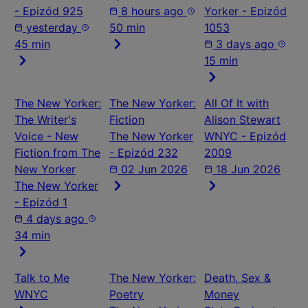
- Epizód 925
8 hours ago
Yorker - Epizód
yesterday
50 min
1053
45 min
3 days ago
15 min
The New Yorker:
The New Yorker:
All Of It with
The Writer's
Fiction
Alison Stewart
Voice - New
The New Yorker
WNYC - Epizód
Fiction from The
- Epizód 232
2009
New Yorker
02 Jun 2026
18 Jun 2026
The New Yorker
- Epizód 1
4 days ago
34 min
Talk to Me
The New Yorker:
Death, Sex &
WNYC
Poetry
Money