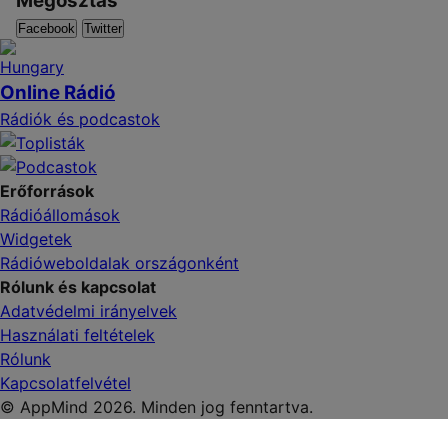
Megosztás
Facebook
Twitter
Online Rádió
Rádiók és podcastok
Erőforrások
Rádióállomások
Widgetek
Rádióweboldalak országonként
Rólunk és kapcsolat
Adatvédelmi irányelvek
Használati feltételek
Rólunk
Kapcsolatfelvétel
© AppMind 2026. Minden jog fenntartva.