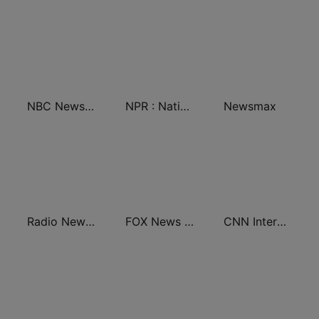
NBC News Now
NPR : National Public Radio
Newsmax
Radio New York Live
FOX News Radio
CNN International