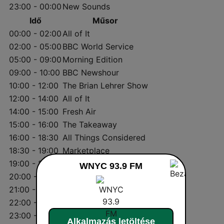
23:00 - 00:00
New Sounds
Idő
Műsor
00:00 - 02:00
All of It
02:00 - 05:00
BBC World Service
05:00 - 09:00
Morning Edition
09:00 - 10:00
BBC Newshour
10:00 - 12:00
The Brian Lehrer Show
12:00 - 14:00
All of It
14:00 - 15:00
Fresh Air
15:00 - 16:00
The Takeaway
16:00 - 18:30
All Things Considered
18:30 - 19:00
Marketplace
19:00 - 20:00
All Things Considered
WNYC 93.9 FM
20:00 - 21:00
The Moth Radio Hour
21:00 - 22:00
TED Radio Hour
22:00 - 23:00
Q
23:00 - 00:00
New Sounds
Alkalmazás letöltése