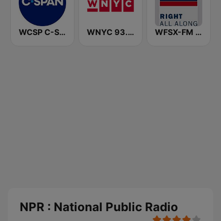
WCSP C-SPAN Radio
WNYC 93.9 FM
WFSX-FM 92.5 Right All Along (US Only)
NPR : National Public Radio