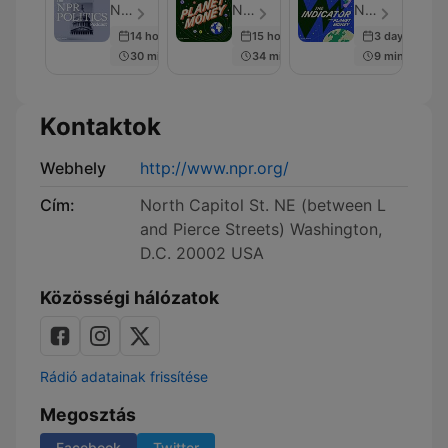
Politics
from
NPR - Epizód 1755
NPR - Epizód 357
NPR - Epizód 302
Podcast
Planet
14 hours ago
15 hours ago
3 days ago
Money
30 min
34 min
9 min
Kontaktok
Webhely
http://www.npr.org/
Cím:
North Capitol St. NE (between L
and Pierce Streets) Washington,
D.C. 20002 USA
Közösségi hálózatok
Rádió adatainak frissítése
Megosztás
Facebook
Twitter