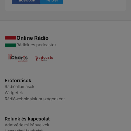
Online Rádió
Rádiók és podcastok
Erőforrások
Rádióállomások
Widgetek
Rádióweboldalak országonként
Rólunk és kapcsolat
Adatvédelmi irányelvek
Használati feltételek