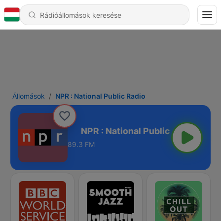
Állomások
NPR : National Public Radio
Public Radio
89.3 FM