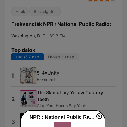
Hírek
Beszélgetős
Frekvenciák NPR : National Public Radio:
Washington, D. C.:
89.3 FM
Top dalok
Utolsó 7 nap
Utolsó 30 nap
5-4=Unity
1
Pavement
The Skin of my Yellow Country
2
Teeth
Clap Your Hands Say Yeah
NPR : National Public Radio
Synthesizer
3
Electric Six