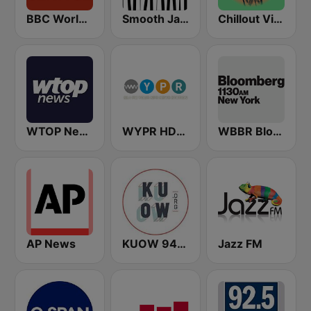
BBC World Service
Smooth Jazz - Groov
Chillout Vibes
WTOP News
WYPR HD2 BBC World Service
WBBR Bloomberg 1130
AP News
KUOW 94.9 FM
Jazz FM