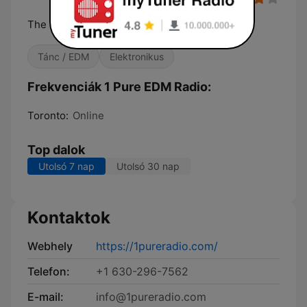
The best EDM variety anywhere.
Tánc / EDM
Elektronikus
Frekvenciák 1 Pure EDM Radio:
Toronto:
Online
Top dalok
Utolsó 7 nap
Utolsó 30 nap
Kontaktok
Webhely
https://1pureradio.com/
Telefon:
+1 630-296-7562
E-mail:
info@1pureradio.com