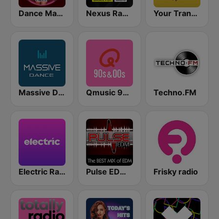
Dance Machine
Nexus Radio Dance
Your Trance Radio
Massive Dance
Qmusic 90's & 00's
Techno.FM
Electric Radio
Pulse EDM Dance Music
Frisky radio