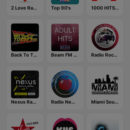
2 Love Radio
Top 90's
1000 HITS Love
Back To The 80's Radio
Beam FM - Adult Hits
Radio Rock On
Nexus Radio Dance
Radio New York Live
Miami SoundSets