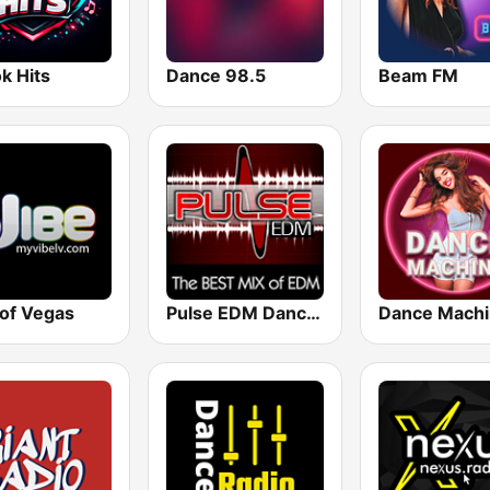
k Hits
Dance 98.5
Beam FM
 of Vegas
Pulse EDM Dance Music
Dance Mach