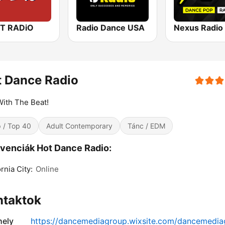
T RADiO
Radio Dance USA
 Dance Radio
With The Beat!
 / Top 40
Adult Contemporary
Tánc / EDM
venciák Hot Dance Radio:
rnia City:
Online
ntaktok
ely
https://dancemediagroup.wixsite.com/dancemedia