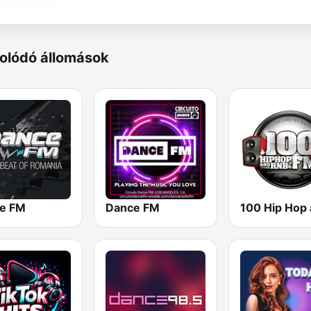
olódó állomások
e FM
Dance FM