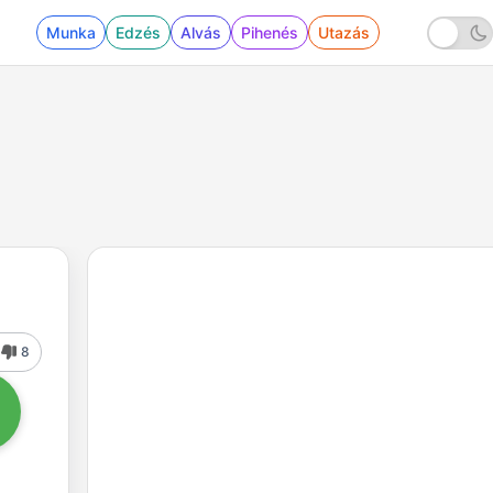
Munka
Edzés
Alvás
Pihenés
Utazás
8