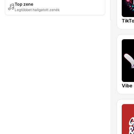
Top zene
Legtöbbet hallgatott zenék
TikTo
Vibe