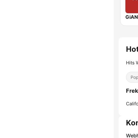
GiAN
Hot
Hits 
Pop
Frek
Califo
Ko
Webh