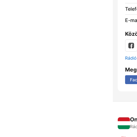
Telef
E-mai
Közö
Rádió 
Meg
Fa
On
Rád