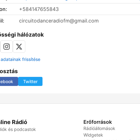
on:
+584147655843
l:
circuitodanceradiofm@gmail.com
sségi hálózatok
adatainak frissítése
osztás
cebook
Twitter
line Rádió
Erőforrások
Rádióállomások
iók és podcastok
Widgetek