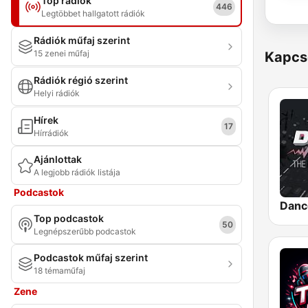
Top rádiók
446
Legtöbbet hallgatott rádiók
Rádiók műfaj szerint
15 zenei műfaj
Kapcs
Rádiók régió szerint
Helyi rádiók
Hírek
17
Hírrádiók
Ajánlottak
A legjobb rádiók listája
Podcastok
Danc
Top podcastok
50
Legnépszerűbb podcastok
Podcastok műfaj szerint
18 témaműfaj
Zene