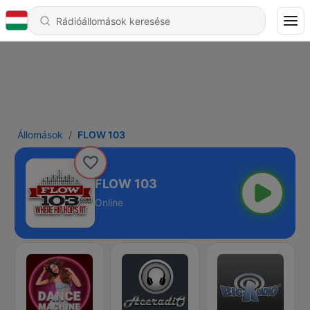
Állomások
FLOW 103
FLOW 103
Online