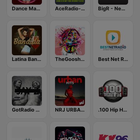
Dance Machine
AceRadio-Classic RnB
BigR - New R&B Hits
Latina Bandida!
TheGoosh Radio - R&B
Best Net Radio - R&B
GotRadio - Hip Hop Stop
NRJ URBAN HITS
.100 Hip Hop and RNB.FM