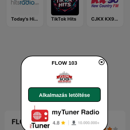
Today's Hits Radio
TikTok Hits
CJKX KX96 New Country
FLOW 103
Alkalmazás letöltése
FLOW 103