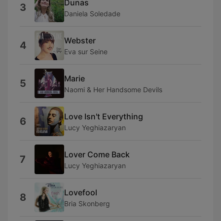
Dunas
3
Daniela Soledade
Webster
4
Eva sur Seine
Marie
5
Naomi & Her Handsome Devils
Love Isn't Everything
6
Lucy Yeghiazaryan
Lover Come Back
7
Lucy Yeghiazaryan
Lovefool
8
Bria Skonberg