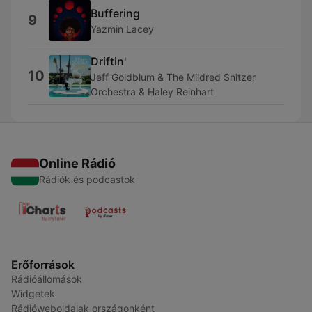
Buffering
9
Yazmin Lacey
Driftin'
10
Jeff Goldblum & The Mildred Snitzer
Orchestra & Haley Reinhart
Online Rádió
Rádiók és podcastok
Erőforrások
Rádióállomások
Widgetek
Rádióweboldalak országonként