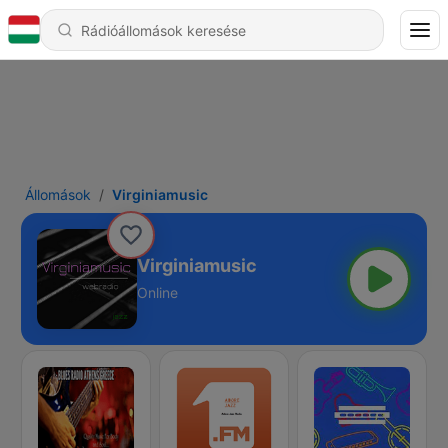
Állomások
Virginiamusic
Virginiamusic
Online