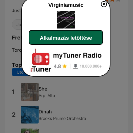
Virginiamusic
Just music
Jazz
Frekvenciák Virginiamusic:
Alkalmazás letöltése
Toronto:
Online
Top dalok
Utolsó 7 nap
Utolsó 30 nap
She
1
Arpi Alto
Dinah
2
Brooks Prumo Orchestra