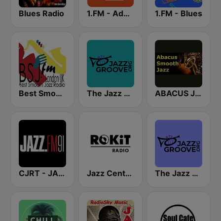
Blues Radio
1.FM - Adore Jazz
1.FM - Blues
Best Smooth Jazz
The Jazz Groove Mix #2
ABACUS JAZZ
CJRT - JAZZ.FM91
Jazz Central - ROKiT Radio Network
The Jazz Groove (Mix #1)