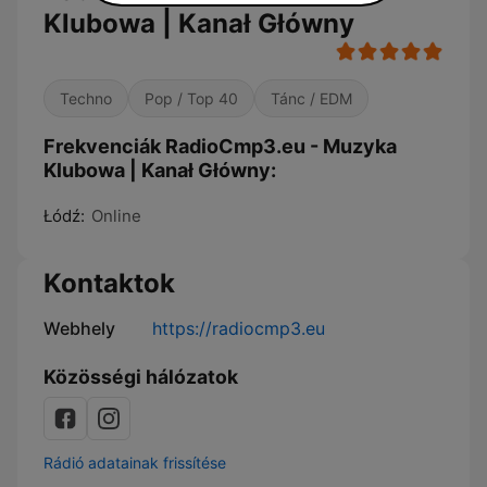
Klubowa | Kanał Główny
Techno
Pop / Top 40
Tánc / EDM
Frekvenciák RadioCmp3.eu - Muzyka
Klubowa | Kanał Główny:
Łódź:
Online
Kontaktok
Webhely
https://radiocmp3.eu
Közösségi hálózatok
Rádió adatainak frissítése