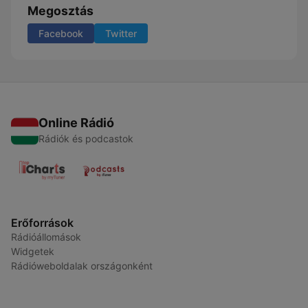
Megosztás
Facebook
Twitter
Online Rádió
Rádiók és podcastok
Erőforrások
Rádióállomások
Widgetek
Rádióweboldalak országonként