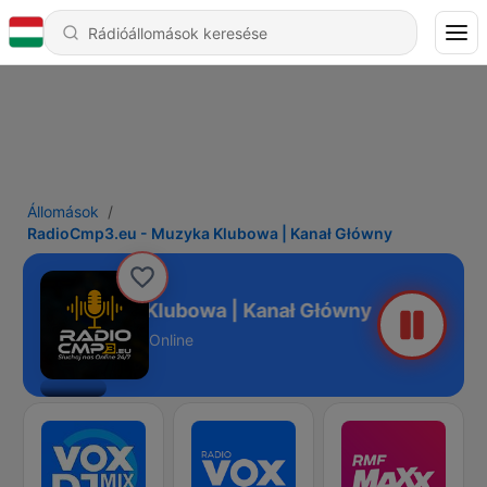
Állomások
RadioCmp3.eu - Muzyka Klubowa | Kanał Główny
.eu - Muzyka Klubowa | Kanał Główny
Online