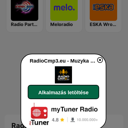
Radio Party - kanał Energy 2000
Meloradio
ESKA Wrocław
RadioCmp3.eu - Muzyka Klubowa | Kanał Główny
Alkalmazás letöltése
RadioCmp3.eu - Muzyka