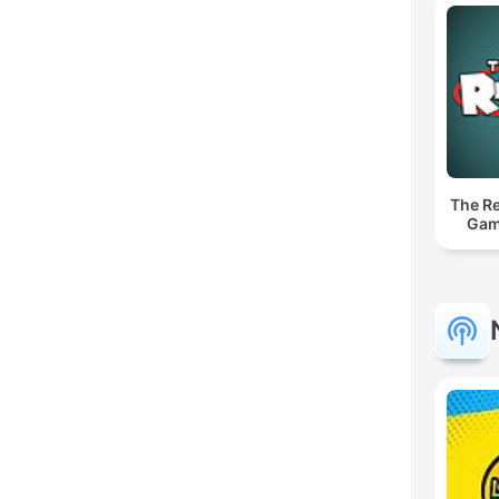
The Re
Gam