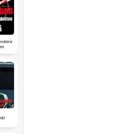
andere
ten
nk!