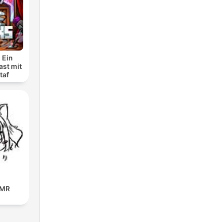
 Ein
ast mit
taf
SMR