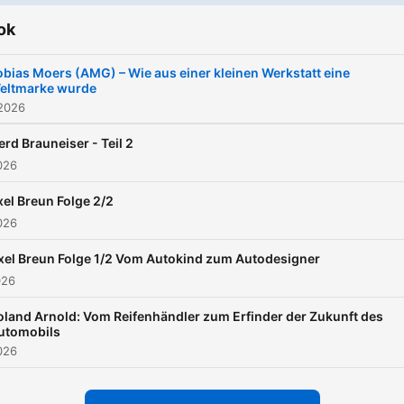
Einblicken direkt aus erste
ok
Hand.
obias Moers (AMG) – Wie aus einer kleinen Werkstatt eine
eltmarke wurde
 2026
erd Brauneiser - Teil 2
2026
el Breun Folge 2/2
2026
xel Breun Folge 1/2 Vom Autokind zum Autodesigner
026
oland Arnold: Vom Reifenhändler zum Erfinder der Zukunft des
utomobils
2026