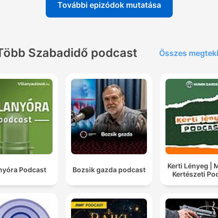
További epizódok mutatása
Több Szabadidő podcast
Összes megtek
Kerti Lényeg |
anyóra Podcast
Bozsik gazda podcast
Kertészeti Po