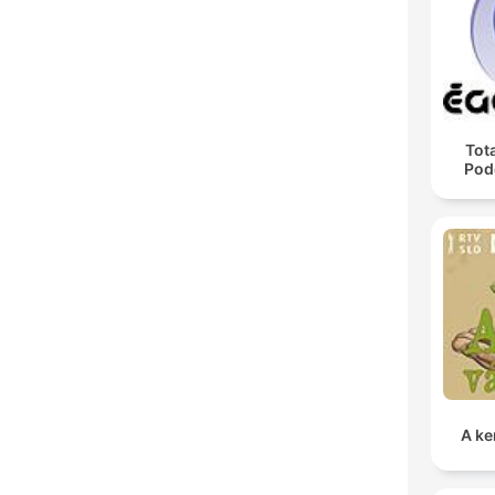
Tota
Pod
A ke