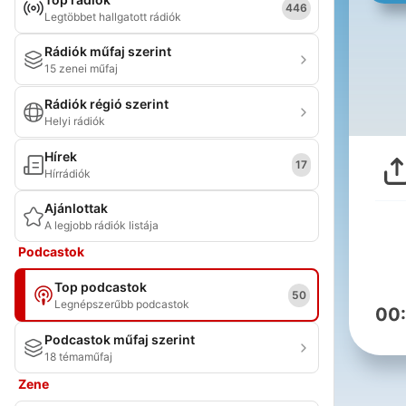
446
Legtöbbet hallgatott rádiók
Rádiók műfaj szerint
15 zenei műfaj
Rádiók régió szerint
Helyi rádiók
Hírek
17
Hírrádiók
Ajánlottak
A legjobb rádiók listája
Podcastok
Top podcastok
50
Legnépszerűbb podcastok
00
Podcastok műfaj szerint
18 témaműfaj
Zene