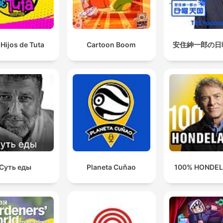
Hijos de Tuta
Cartoon Boom
安住紳一郎の日
Суть еды
Planeta Cuñao
100% HONDE