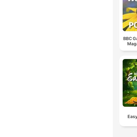
BBC G
Maga
Easy