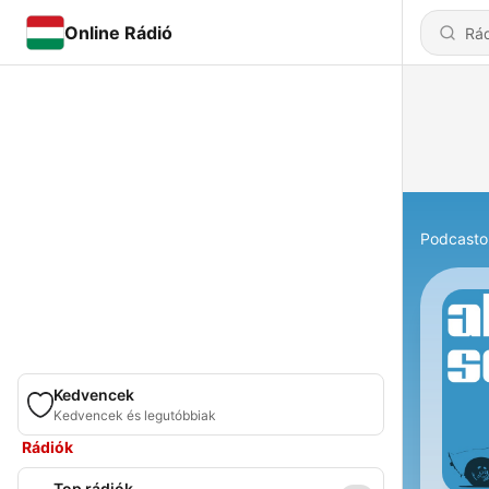
Online Rádió
Podcasto
Kedvencek
Kedvencek és legutóbbiak
Rádiók
Top rádiók