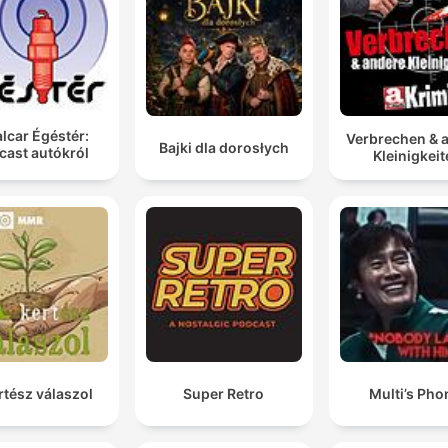
lcar Égéstér:
Verbrechen & 
Bajki dla dorosłych
cast autókról
Kleinigkei
rtész válaszol
Super Retro
Multi’s Pho