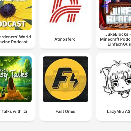
JukeBlocks -
ardeners’ World
Atmosferci
Minecraft Podc
zine Podcast
EinfachGus
 Talks with Izi
Fast Ones
LazyMiu A