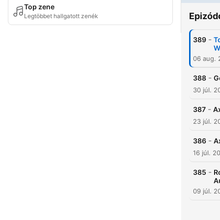
Top zene
Epizód
Legtöbbet hallgatott zenék
-
389
T
W
06 aug.
-
388
G
30 júl. 
-
387
Ax
23 júl. 
-
386
A
16 júl. 2
-
385
R
A
09 júl. 