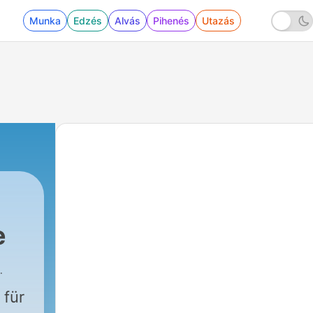
Munka
Edzés
Alvás
Pihenés
Utazás
e
 für