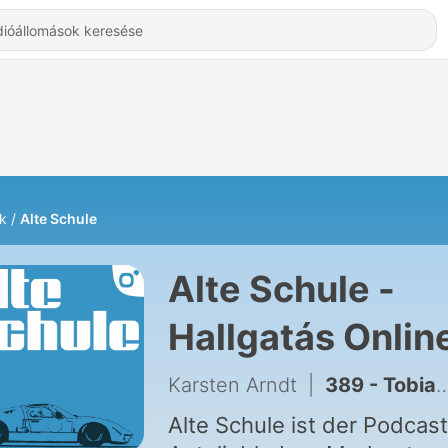
k
Alte Schule
Alte Schule -
Hallgatás Onlin
Karsten Arndt
|
389 - Tobias Moers (AMG) – Wie aus einer kleinen Werkstatt eine Weltmarke wurde
Alte Schule ist der Podcast