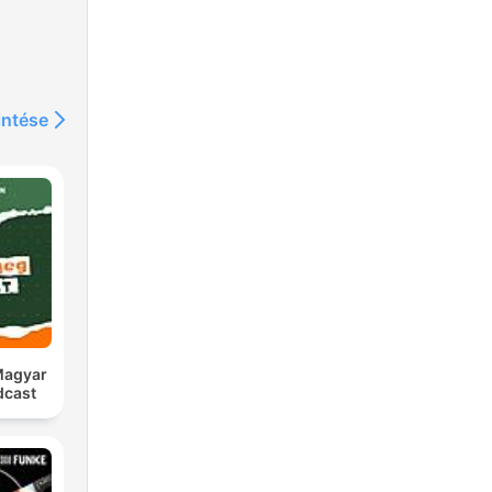
intése
 Magyar
dcast