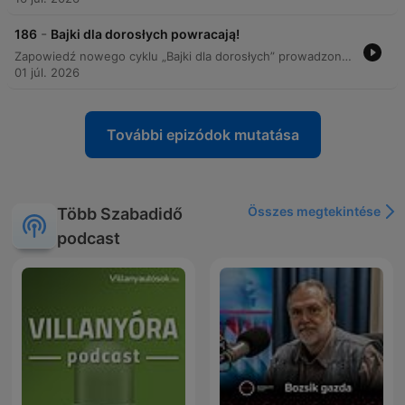
-
186
Bajki dla dorosłych powracają!
Zapowiedź nowego cyklu „Bajki dla dorosłych” prowadzonego przez Przemysława Skowrona, Tomasza Olbratowskiego i Jacka Tonkowicza, który w groteskowy sposób reinterpretuje znane opowieści. Nowe odcinki będą dostępne latem na stronie RMF ON oraz platformach podcastowych.
01 júl. 2026
További epizódok mutatása
Összes megtekintése
Több Szabadidő
podcast