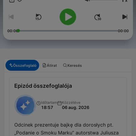
x
Walewskiego czy historię pewnego królestwa w potrzasku
Hangerő
dobrobytu oraz wiele innych. Wszelkie podobieństwo,
zbieżności, wnioski, czy domysły, które wysnujecie, są
zupełnie przypadkowe i najpewniej błędne i nie mają nic
wspólnego z rzeczywistością.
00:00
00:00
Összefoglaló
Átirat
Keresés
Epizód összefoglalója
Időtartam
Közzétéve
18:57
06 aug. 2026
Odcinek prezentuje bajkę dla dorosłych pt.
„Podanie o Smoku Marku” autorstwa Juliusza