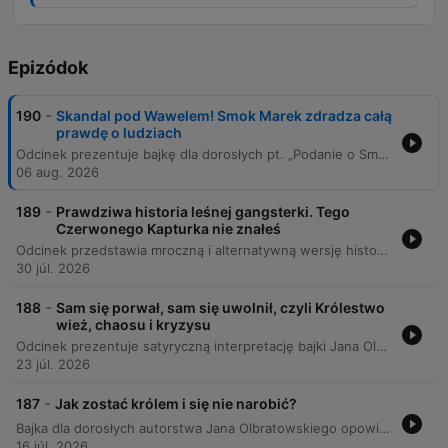
Epizódok
-
190
Skandal pod Wawelem! Smok Marek zdradza całą
prawdę o ludziach
Odcinek prezentuje bajkę dla dorosłych pt. „Podanie o Smoku Marku” autorstwa Juliusza Złowackiego, przedstawioną w formie odczytu rzekomo odkrytych pod Wawelem starożytnych manuskryptów. Narracja skupia się na osobistych zapiskach wiwerny imieniem Marek, który opisuje swoje życie w jaskini, samotność po zimowym śnie oraz uciążliwe relacje z ludźmi zamieszkującymi Kraków. Treść łączy elementy humorystyczne z surrealistyczną wizją świata, w którym smok próbuje radzić sobie z hałasem miejskim, atakami rycerzy i trudnościami w trawieniu ludzkich ubrań. Całość uzupełniają komentarze prowadzących, którzy wprowadzają ciekawostki etymologiczne oraz historyczne, takie jak pochodzenie okrzyku „hura” czy znaczenie dawnej jednostki miary – pudu.
06 aug. 2026
-
189
Prawdziwa historia leśnej gangsterki. Tego
Czerwonego Kapturka nie znałeś
Odcinek przedstawia mroczną i alternatywną wersję historii Czerwonego Kapturka, widzianą oczami wilka o imieniu Maciek. Opowieść ukazuje postać Jagny jako przebiegłą i złowrogą, która planuje podstęp wobec swojej babci. Historia kończy się dramatyczną konfrontacją, w wyniku której dochodzi do chaosu i interwencji leśniczego Heinricha. Narracja prowadzi do uwięzienia Maćka oraz tragicznego finału losów Czerwonego Kapturka.
30 júl. 2026
-
188
Sam się porwał, sam się uwolnił, czyli Królestwo
wież, chaosu i kryzysu
Odcinek prezentuje satyryczną interpretację bajki Jana Olbratowskiego pod tytułem „Rycerz, Księżniczka, Wieża i Czarodziej”. Narratorzy analizują cykl absurdalnych decyzji króla i jego doradców, którzy próbując rozwiązać kolejne problemy królestwa – od braku rycerzy po nadmiar wież – doprowadzają do całkowitego paraliżu gospodarczego i społecznego. Opowieść ukazuje mechanizm nieustannego kreowania nowych ról społecznych kosztem podstawowych funkcji państwa, co ostatecznie prowadzi do upadku królestwa i ucieczki doradców ze skarbem.
23 júl. 2026
-
187
Jak zostać królem i się nie narobić?
Bajka dla dorosłych autorstwa Jana Olbratowskiego opowiada historię Józka, skromnego chłopaka, który przypadkiem wyciąga święty miecz z kamienia podczas poszukiwań materiałów na ogrodzenie dla swojego ojca. To czyn sprawia, że prosty młodzieniec zostaje uznany za wybrańca przeznaczenia i koronowany na króla, co wciąga go w wir politycznych intryg oraz walki ze złym czarnoksiężnikiem. Opowieść przedstawia humorystyczne podejście do motywów baśniowych, łącząc elementy epickiej przygody z prozą życia wiejskiego i trudną relacją z surowym ojcem. Ostateczne zwycięstwo nad ciemnością następuje w sposób całkowicie nieplanowany, a rządy nowego monarchy przynoszą królestwu złoty wiek.
16 júl. 2026