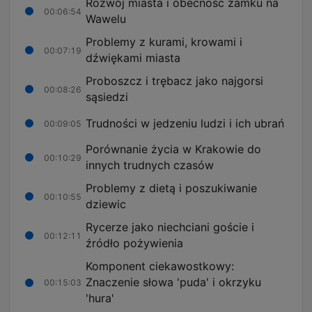
Rozwój miasta i obecność zamku na
00:06:54
Wawelu
Problemy z kurami, krowami i
00:07:19
dźwiękami miasta
Proboszcz i trębacz jako najgorsi
00:08:26
sąsiedzi
Trudności w jedzeniu ludzi i ich ubrań
00:09:05
Porównanie życia w Krakowie do
00:10:29
innych trudnych czasów
Problemy z dietą i poszukiwanie
00:10:55
dziewic
Rycerze jako niechciani goście i
00:12:11
źródło pożywienia
Komponent ciekawostkowy:
Znaczenie słowa 'puda' i okrzyku
00:15:03
'hura'