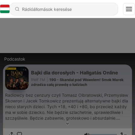
Podcastok
Bajki dla dorosłych - Hallgatás Online
RMF FM
|
190 - Skandal pod Wawelem! Smok Marek
zdradza całą prawdę o ludziach
Radiowcy bez cenzury czyli Tomasz Olbratowski, Przemysław
Skowron i Jacek Tomkowicz prezentują alternatywne bajki dla
nieco starych dzieci. Tych +18, +40 i +80, bo przecież każdy
ma w sobie dziecko. Nie będzie szlachetnie, sprawiedliwie i
szczęśliwie. Będzie zabawnie, groteskowo i absurdalnie.
Poznacie między innymi historię rycerza walczącego z rynkiem
pracy, komisję śledczą powołaną do pokonania Smoka
1