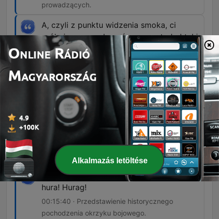
prowadzących.
A, czyli z punktu widzenia smoka, ci
próbujący go pokonać rycerze, to był taki
ówczesny Uber Eats.
00:13:09 · Humorystyczne porównanie
średniowiecznych rycerzy do współczesnej
usługi dostawy jedzenia.
Puda to dawna rosyjska jednostka miary
masy. Stosowana w Polsce pod zaborami.
Pud to jakieś 16 kilogramów.
00:15:12 · Wyjaśnienie etymologii i znaczenia
historycznego użytego w bajce zwrotu.
Alkalmazás letöltése
Okrzyk hura to pierwotnie mongolskie
hura! Hurag!
00:15:40 · Przedstawienie historycznego
pochodzenia okrzyku bojowego.