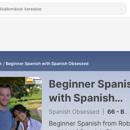
k
Beginner Spanish with Spanish Obsessed
Beginner Spani
with Spanish
Obsessed -
Spanish Obsessed
|
66 - Beginners 52: City vs country living
Hallgatás Onlin
Beginner Spanish from Ro