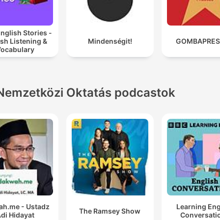
nglish Stories -
sh Listening &
Mindenségit!
GOMBAPRES
ocabulary
Nemzetközi Oktatás podcastok
h.me - Ustadz
Learning Eng
The Ramsey Show
di Hidayat
Conversati