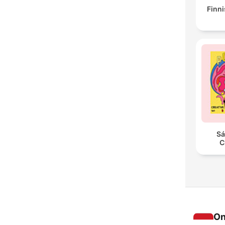
Finni
Sá
C
On