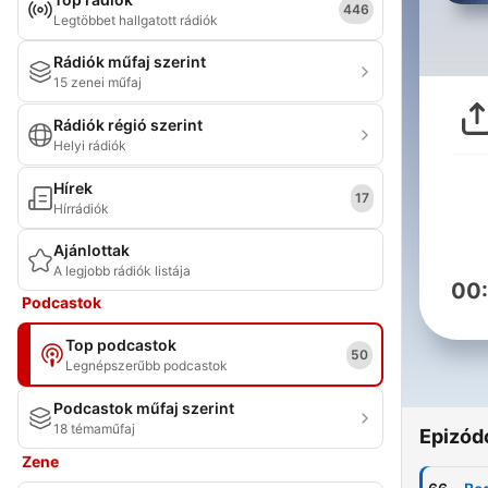
446
Legtöbbet hallgatott rádiók
Rádiók műfaj szerint
15 zenei műfaj
Rádiók régió szerint
Helyi rádiók
Hírek
17
Hírrádiók
Ajánlottak
A legjobb rádiók listája
00
Podcastok
Top podcastok
50
Legnépszerűbb podcastok
Podcastok műfaj szerint
18 témaműfaj
Epizód
Zene