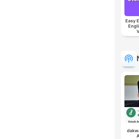
Easy E
Engli
V
dakwa
A