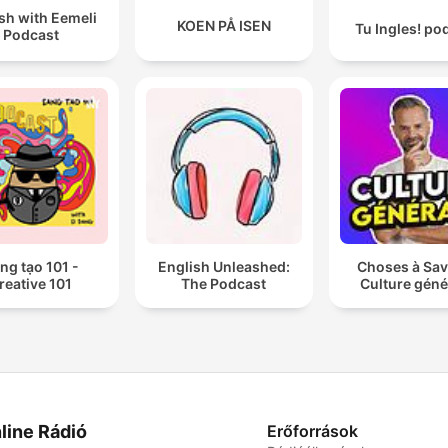
sh with Eemeli
KOEN PÅ ISEN
Tu Ingles! po
Podcast
ng tạo 101 -
English Unleashed:
Choses à Sav
reative 101
The Podcast
Culture géné
line Rádió
Erőforrások