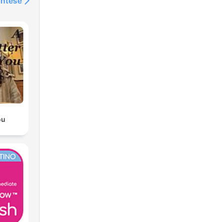
intése
ou