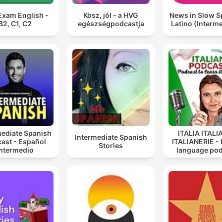
Exam English -
Kösz, jól - a HVG
News in Slow S
B2, C1, C2
egészségpodcastja
Latino (Interm
mediate Spanish
ITALIA ITALI
Intermediate Spanish
ast - Español
ITALIANERIE - I
Stories
Intermedio
language po