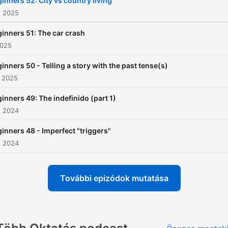
inners 52: City vs country living
different ways! We update
s 2025
weekly, so be sure to
inners 51: The car crash
subscribe using the button
2025
the left to stay up to date.
inners 50 - Telling a story with the past tense(s)
Also, check out our world o
. 2025
Spanish material, articles, 
general Spanish love at
inners 49: The indefinido (part 1)
s 2024
SpanishObsessed.com!
inners 48 - Imperfect "triggers"
s 2024
További epizódok mutatása