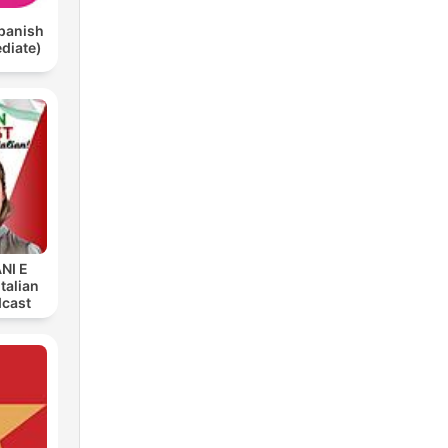
panish
ediate)
ANI E
talian
dcast