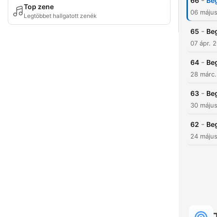
-
66
Beg
Top zene
06 máju
Legtöbbet hallgatott zenék
-
65
Beg
07 ápr. 
-
64
Beg
28 márc
-
63
Beg
30 máju
-
62
Beg
24 máju