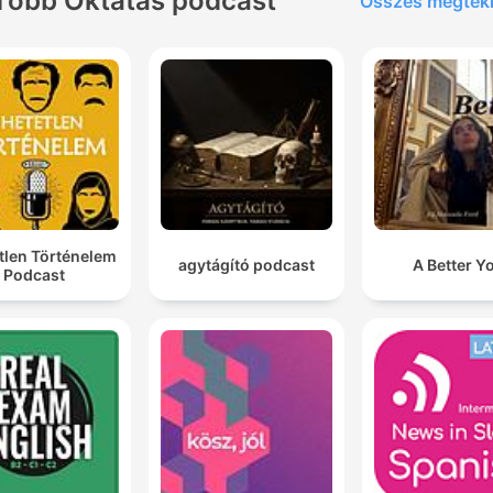
Több Oktatás podcast
Összes megtek
tlen Történelem
agytágító podcast
A Better Y
Podcast