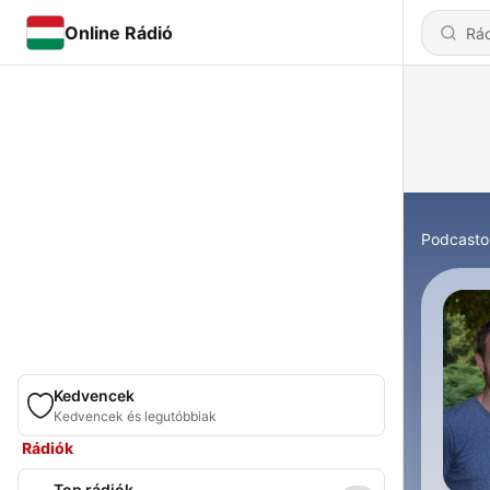
Online Rádió
Podcasto
Kedvencek
Kedvencek és legutóbbiak
Rádiók
Top rádiók