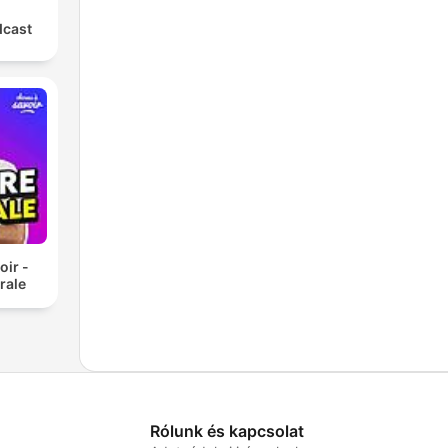
dcast
oir -
rale
Rólunk és kapcsolat