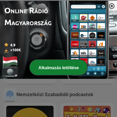
The Retro Hour (Retro
Multi’s Phonk!
Gaming Podcast)
Alkalmazás letöltése
AUTO RADIO - MOTO
Wat een Week!
RADIO
Nemzetközi Szabadidő podcastok