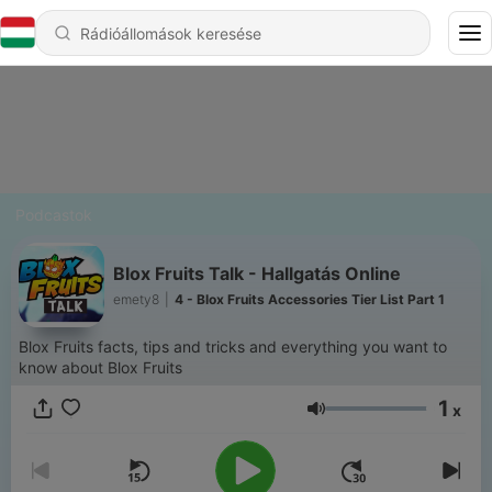
Podcastok
Blox Fruits Talk - Hallgatás Online
emety8
|
4 - Blox Fruits Accessories Tier List Part 1
Blox Fruits facts, tips and tricks and everything you want to
know about Blox Fruits
1
x
Hangerő