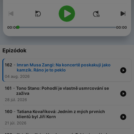
může být stále zvědavý, otevřený novým věcem a rozhodně
ne zahořklý. Vychází každé úterý v 10:00!
00:00
00:00
Epizódok
-
162
Imran Musa Zangi: Na koncertě poskakuji jako
kamzík. Ráno je to peklo
04 aug. 2026
-
161
Tono Stano: Pohodlí je vlastně usmrcování se
zaživa
28 júl. 2026
-
160
Tatiana Kovaříková: Jedním z mých prvních
klientů byl Jiří Korn
21 júl. 2026