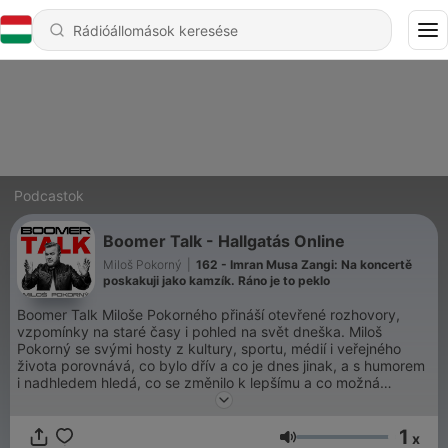
Podcastok
Boomer Talk - Hallgatás Online
Miloš Pokorný
|
162 - Imran Musa Zangi: Na koncertě
poskakuji jako kamzík. Ráno je to peklo
Boomer Talk Miloše Pokorného přináší otevřené rozhovory,
vzpomínky na staré časy i pohled na svět dneška. Miloš
Pokorný se svými hosty z kultury, sportu, médií i veřejného
života porovnává, co bylo dřív a co je dnes jinak, a s humorem
i nadhledem hledá, co se změnilo k lepšímu a co možná
zbytečně ztratilo hodnotu. Podcast nabízí osobní příběhy,
zkušenosti i názory lidí, kteří už mají něco odžito a nebojí se
1
mluvit otevřeně. Boomer Talk zároveň ukazuje, že boomer
x
Hangerő