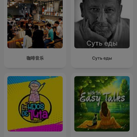
咖啡音乐
Суть еды