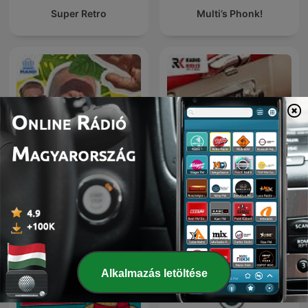
Super Retro
Multi’s Phonk!
AUTO RADIO - MOTO
Wat een Week!
RADIO
Alkalmazás letöltése