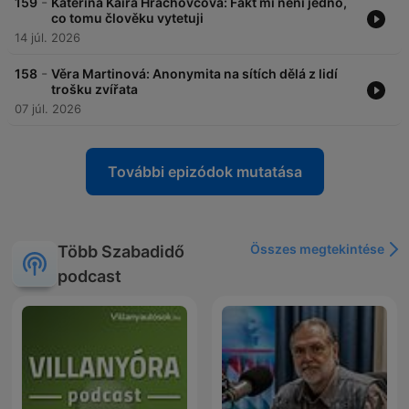
-
159
Kateřina Kaira Hrachovcová: Fakt mi není jedno,
co tomu člověku vytetuji
14 júl. 2026
-
158
Věra Martinová: Anonymita na sítích dělá z lidí
trošku zvířata
07 júl. 2026
További epizódok mutatása
Összes megtekintése
Több Szabadidő
podcast