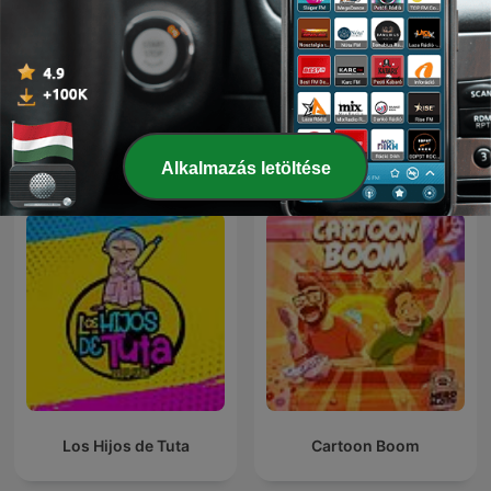
AUTO RADIO - MOTO
Wat een Week!
RADIO
Nemzetközi Szabadidő podcastok
Alkalmazás letöltése
Los Hijos de Tuta
Cartoon Boom