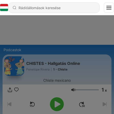
Podcastok
CHISTES - Hallgatás Online
Penelope Rivera
|
1 - Chiste
Chiste mexicano
1
x
Hangerő