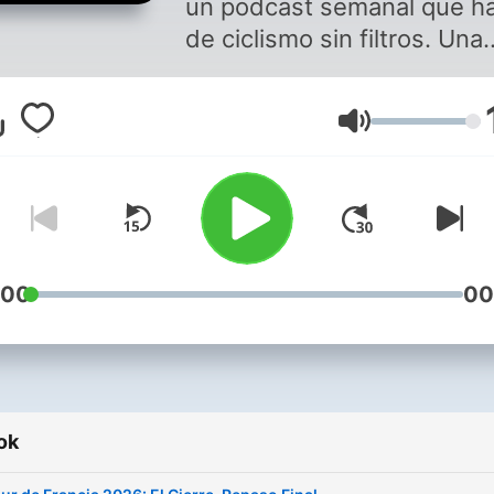
un podcast semanal que h
de ciclismo sin filtros. Una
tertulia entre tres apasion
del ciclismo donde tiene
Hangerő
cabida la actualidad, las
carreras, el ciclismo vintag
las entrevistas, donde nos
gusta debatir y sobre todo
nuestra opinión. A los man
de las bicicletas: Jordi
:00
00
Martínez, David Gómez y
Miguel Ángel Peláez. Pásate
por nuestra GRUPETA de
Telegram para hacer más
ok
comunidad
(@ciclismoayerhoy), para