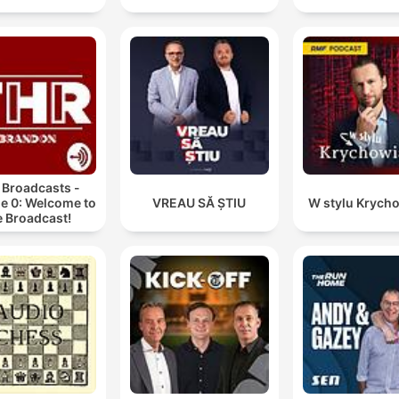
 Broadcasts -
e 0: Welcome to
VREAU SĂ ȘTIU
W stylu Krych
e Broadcast!