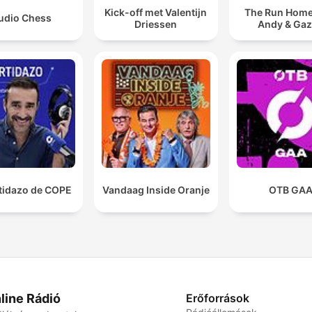
Kick-off met Valentijn
The Run Home
udio Chess
Driessen
Andy & Ga
rtidazo de COPE
Vandaag Inside Oranje
OTB GA
line Rádió
Erőforrások