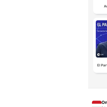
A
El Pa
On