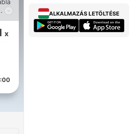
abla
ALKALMAZÁS LETÖLTÉSE
ados
1
x
e,
 dar
dos
:00