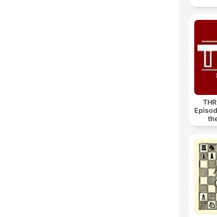
THR
Episod
th