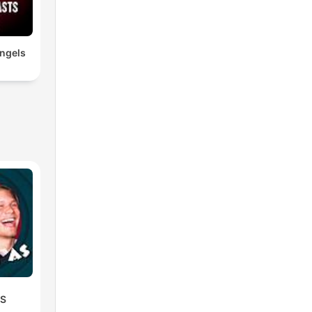
ngels
AS