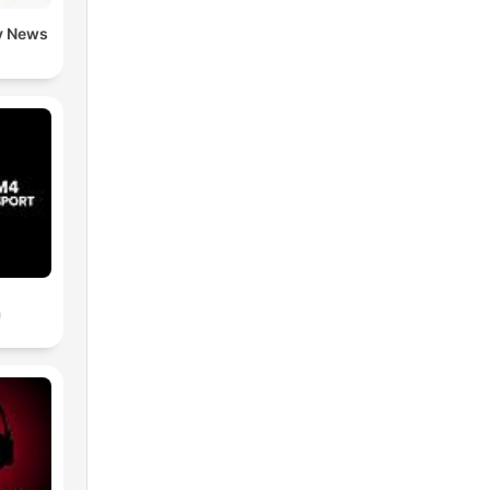
y News
a