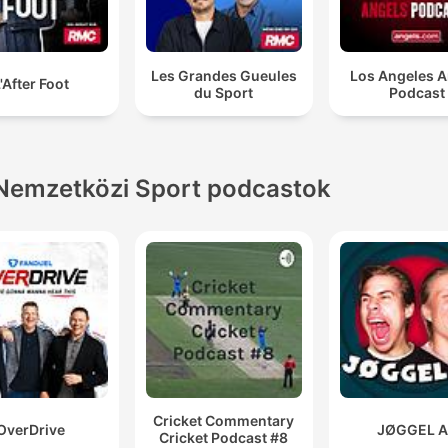
Les Grandes Gueules
Los Angeles A
'After Foot
du Sport
Podcast
Nemzetközi Sport podcastok
Cricket Commentary
OverDrive
JØGGEL 
Cricket Podcast #8