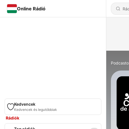
Online Rádió
Podcasto
Kedvencek
Kedvencek és legutóbbiak
Rádiók
Top rádiók