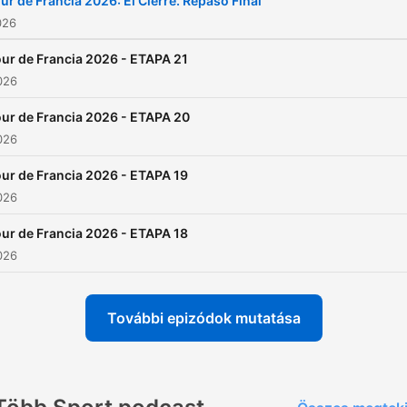
ur de Francia 2026: El Cierre. Repaso Final
charlar, para jugar, para
026
divertirte con el ciclismo. 
ur de Francia 2026 - ETAPA 21
forma diferente de seguir
2026
nuestro deporte favorito.
ur de Francia 2026 - ETAPA 20
Twitter e Instagram:
2026
@ciclismoayerhoy
ur de Francia 2026 - ETAPA 19
2026
ur de Francia 2026 - ETAPA 18
2026
További epizódok mutatása