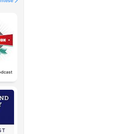
intése
odcast