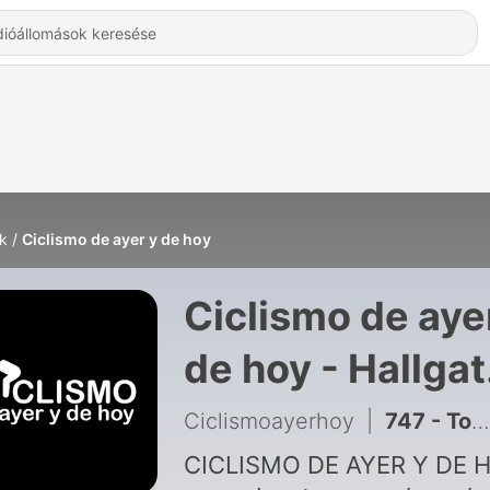
k
Ciclismo de ayer y de hoy
Ciclismo de aye
de hoy - Hallga
Online
Ciclismoayerhoy
|
747 - Tour de Francia 2026: El Cierre. Repaso Final
CICLISMO DE AYER Y DE 