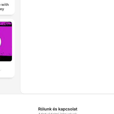
 with
zey
A
Rólunk és kapcsolat