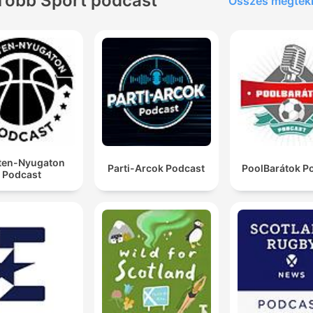
Több Sport podcast
Összes megtek
ten-Nyugaton
Parti-Arcok Podcast
PoolBarátok P
Podcast