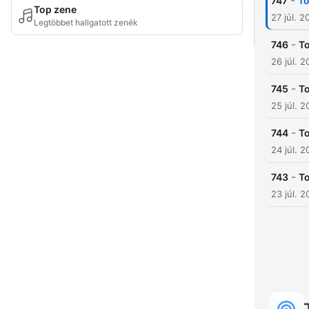
-
747
To
Top zene
27 júl. 2
Legtöbbet hallgatott zenék
-
746
To
26 júl. 
-
745
To
25 júl. 
-
744
To
24 júl. 
-
743
To
23 júl. 