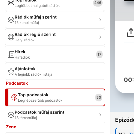
446
Legtöbbet hallgatott rádiók
Rádiók műfaj szerint
15 zenei műfaj
Rádiók régió szerint
Helyi rádiók
Hírek
17
Hírrádiók
Ajánlottak
A legjobb rádiók listája
00
Podcastok
Top podcastok
50
Legnépszerűbb podcastok
Podcastok műfaj szerint
18 témaműfaj
Epizód
Zene