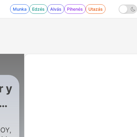
Munka
Edzés
Alvás
Pihenés
Utazás
r y
tás
HOY,