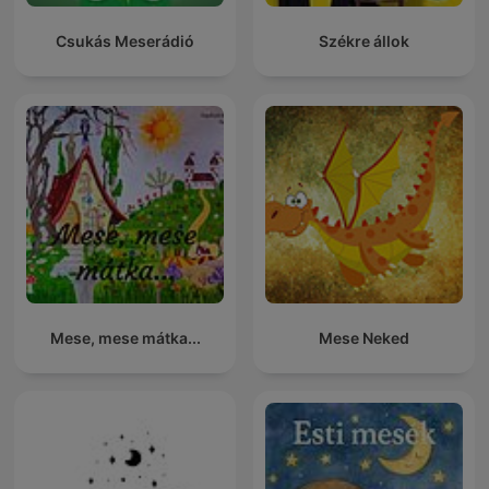
Csukás Meserádió
Székre állok
Mese, mese mátka...
Mese Neked