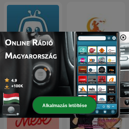
mese.tv - esti mese
Még egy esti mese
Alkalmazás letöltése