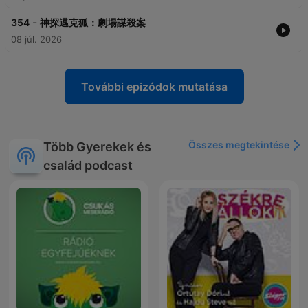
-
354
神探邁克狐：劇場謀殺案
08 júl. 2026
További epizódok mutatása
Összes megtekintése
Több Gyerekek és
család podcast