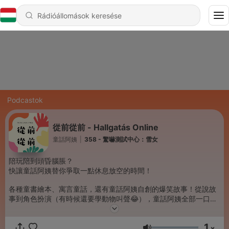
Podcastok
從前從前 - Hallgatás Online
童話阿姨
|
358 - 驚嚇測試中心：雪女
陪玩陪到頭昏腦脹？
快讓童話阿姨替你爭取一點休息放空的時間！
各種童書繪本、寓言童話，還有童話阿姨自創的爆笑故事！從說故
事到角色扮演（有時候還要學動物叫聲😂），童話阿姨全部一口包
辦！
1
⏰每週三上午10:30更新
x