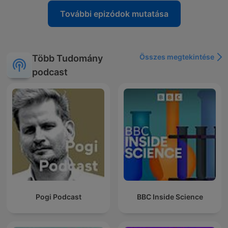
További epizódok mutatása
Összes megtekintése
Több Tudomány
podcast
Pogi Podcast
BBC Inside Science