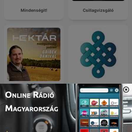
Mindenségit!
Csillagvizsgáló
HEKTÁR mezőgazdasági
Az Én Kék Zónám
podcast