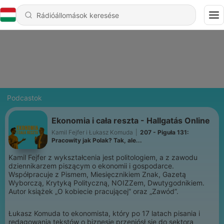
Podcastok
Ekonomia i cała reszta - Hallgatás Online
Kamil Fejfer i Łukasz Komuda
|
207 - Piguła 131:
Pracowity jak Polak? Tak, ale...
Kamil Fejfer z wykształcenia jest politologiem, a z zawodu
dziennikarzem piszącym o ekonomii i gospodarce.
Współpracuje z Pismem, Miesięcznikiem Znak, Gazetą
Wyborczą, Krytyką Polityczną, NOIZZem, Dwutygodnikiem.
Autor książek „O kobiecie pracującej” oraz „Zawód”.
Łukasz Komuda to ekonomista, który po 17 latach pisania i
redagowania tekstów o biznesie przeniósł się do sektora