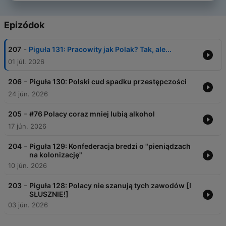
Epizódok
-
207
Piguła 131: Pracowity jak Polak? Tak, ale...
01 júl. 2026
-
206
Piguła 130: Polski cud spadku przestępczości
24 jún. 2026
-
205
#76 Polacy coraz mniej lubią alkohol
17 jún. 2026
-
204
Piguła 129: Konfederacja bredzi o "pieniądzach
na kolonizację"
10 jún. 2026
-
203
Piguła 128: Polacy nie szanują tych zawodów [I
SŁUSZNIE!]
03 jún. 2026