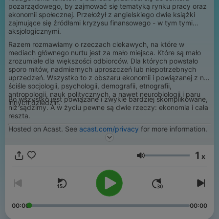
pozarządowego, by zajmować się tematyką rynku pracy oraz
ekonomii społecznej. Przełożył z angielskiego dwie książki
zajmujące się źródłami kryzysu finansowego - w tym tymi
aksjologicznymi.
Razem rozmawiamy o rzeczach ciekawych, na które w
mediach głównego nurtu jest za mało miejsca. Które są mało
zrozumiałe dla większości odbiorców. Dla których powstało
sporo mitów, nadmiernych uproszczeń lub niepotrzebnych
uprzedzeń. Wszystko to z obszaru ekonomii i powiązanej z nią
ściśle socjologii, psychologii, demografii, etnografii,
antropologii, nauk politycznych, a nawet neurobiologii i paru
Bo wszystko jest powiązane i zwykle bardziej skomplikowane,
innych dziedzin.
niż sądzimy. A w życiu pewne są dwie rzeczy: ekonomia i cała
reszta.
Hosted on Acast. See
acast.com/privacy
for more information.
1
x
Hangerő
00:00
00:00