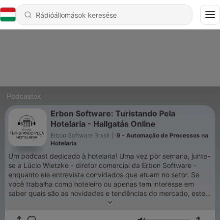
Podcastok
Erbon Software: Turistando Pela
Hotelaria - Hallgatás Online
Erbon Software Brasil
|
9 - Automação de Processos na
Hotelaria
Um podcast dedicado à hotelaria! Uma vez por semana, junte-
se a Lúcio Wietzke - diretor comercial da Erbon Software -
enquanto ele entrevista convidados que atuam no setor. Se
você trabalha como hoteleiro ou apenas tem interesse em
saber quais são as novidades e tendências do mercado, este
podcast é para você!