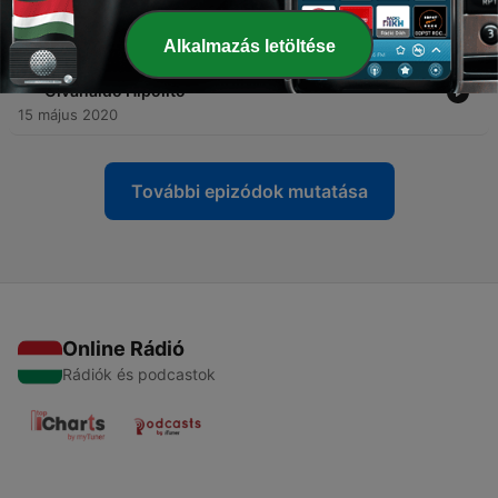
Diogo Rocha
22 május 2020
Alkalmazás letöltése
-
5
A visão do hoteleiro sobre o momento atual com
Givanaldo Hipólito
15 május 2020
További epizódok mutatása
Online Rádió
Rádiók és podcastok