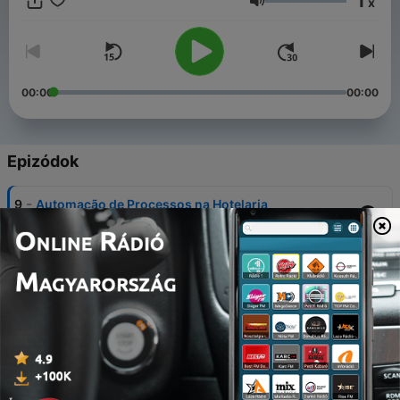
1
x
Hangerő
00:00
00:00
Epizódok
-
9
Automação de Processos na Hotelaria
26 jún. 2020
-
8
Retrospectiva: As 7 Dicas dos Nossos Convidados
05 jún. 2020
-
7
Por que focar na sua reputação online com
Mauricio Reis
29 május 2020
-
6
A tecnologia como aliada na gestão hoteleira com