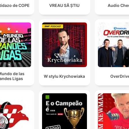
rtidazo de COPE
VREAU SĂ ȘTIU
Audio Che
Mundo de las
W stylu Krychowiaka
OverDriv
andes Ligas