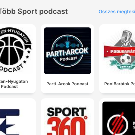
Több Sport podcast
Összes megtek
ten-Nyugaton
Parti-Arcok Podcast
PoolBarátok P
Podcast