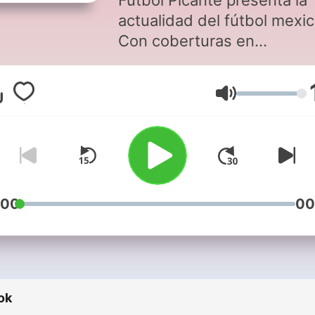
Fútbol Picante presenta la
actualidad del fútbol mexi
Con coberturas en
campamentos y toda la
información del balompié a
Hangerő
nivel mundial.
:00
00
ok