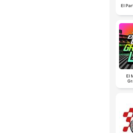
El Pa
El 
Gr