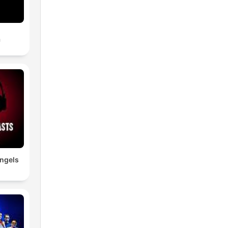
a
ngels