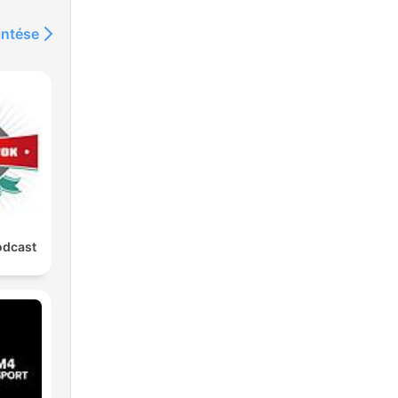
intése
odcast