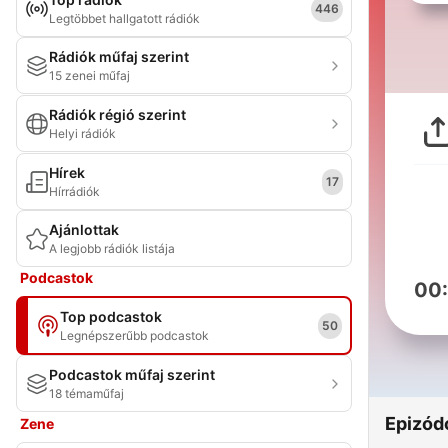
446
Legtöbbet hallgatott rádiók
Rádiók műfaj szerint
15 zenei műfaj
Rádiók régió szerint
Helyi rádiók
Hírek
17
Hírrádiók
Ajánlottak
A legjobb rádiók listája
Podcastok
00
Top podcastok
50
Legnépszerűbb podcastok
Podcastok műfaj szerint
18 témaműfaj
Epizód
Zene