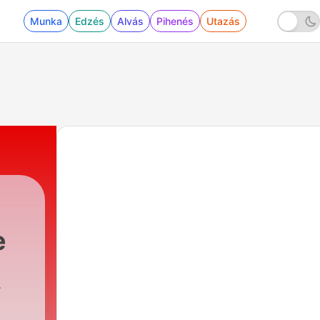
Munka
Edzés
Alvás
Pihenés
Utazás
e
fael Puente