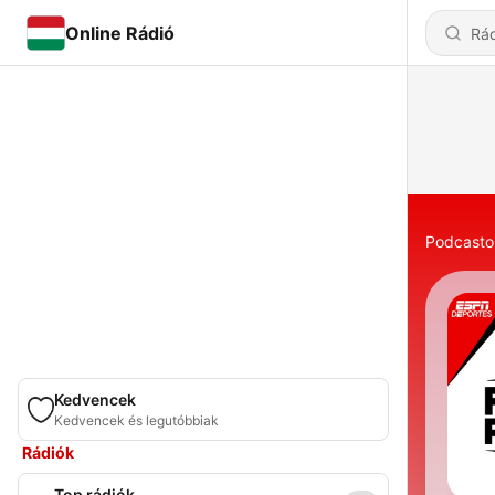
Online Rádió
Podcasto
Kedvencek
Kedvencek és legutóbbiak
Rádiók
Top rádiók