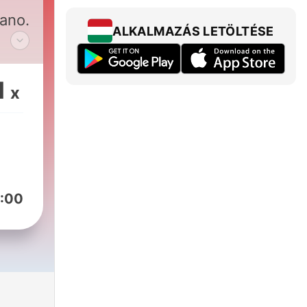
cano.
ALKALMAZÁS LETÖLTÉSE
1
x
:00