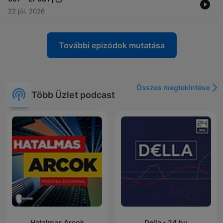
22 júl. 2026
További epizódok mutatása
Összes megtekintése
Több Üzlet podcast
Hatalmas Arcok
Della - 24.hu