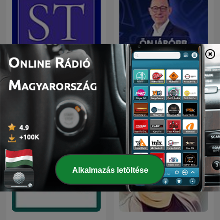
Önjáróbb Vállalkozás
Saját Tőke Podcast
Podcast
Alkalmazás letöltése