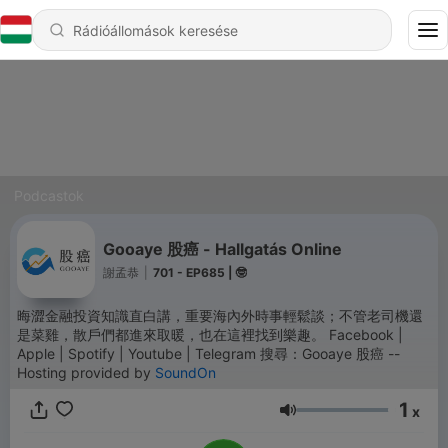
Podcastok
Gooaye 股癌 - Hallgatás Online
謝孟恭
|
701 - EP685 | 🤓
晦澀金融投資知識直白講，重要海內外時事輕鬆談；不管老司機還
是菜雞，散戶們都進來取暖，也在這裡找到樂趣。 Facebook |
Apple | Spotify | Youtube | Telegram 搜尋：Gooaye 股癌 --
Hosting provided by
SoundOn
1
x
Hangerő