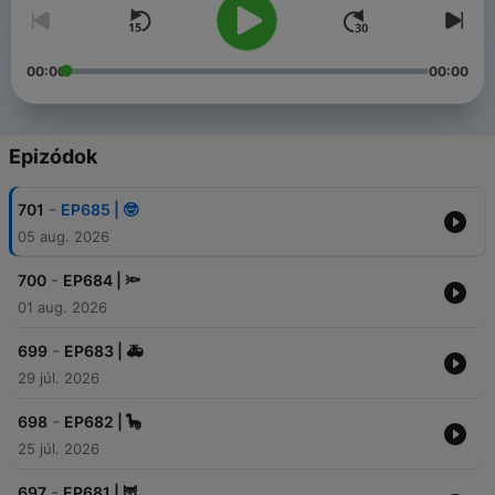
00:00
00:00
Epizódok
-
701
EP685 | 🤓
05 aug. 2026
-
700
EP684 | 🔦
01 aug. 2026
-
699
EP683 | 🚑
29 júl. 2026
-
698
EP682 | 🦕
25 júl. 2026
-
697
EP681 | 🦉