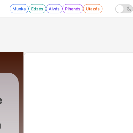
Munka
Edzés
Alvás
Pihenés
Utazás
e
73 - أبو بكر الصديق | عبد الله بن أبي قحافة
|
أدهم أمين
ا