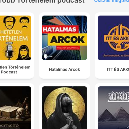
Több Történelem podcast
Összes megtek
tlen Történelem
Hatalmas Arcok
ITT ÉS AK
Podcast