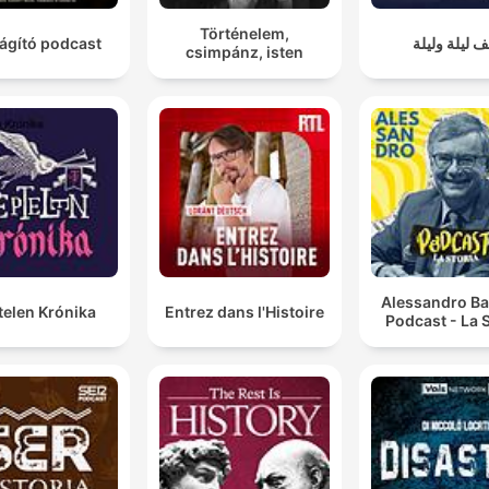
Történelem,
ágító podcast
ف ليلة وليلة
csimpánz, isten
Alessandro Ba
telen Krónika
Entrez dans l'Histoire
Podcast - La S