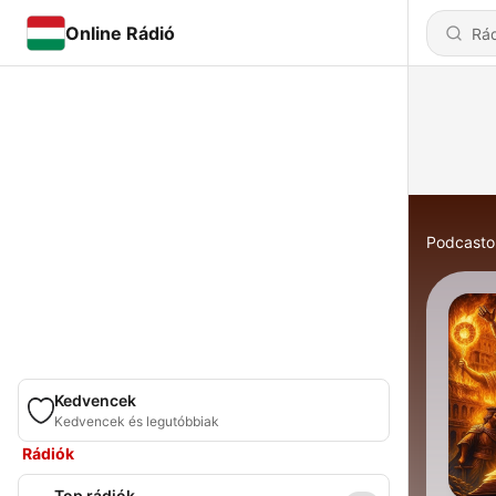
Online Rádió
Podcasto
Kedvencek
Kedvencek és legutóbbiak
Rádiók
Top rádiók