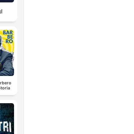
أل
rbero
toria