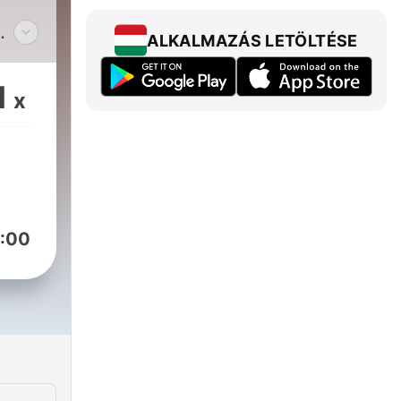
ALKALMAZÁS LETÖLTÉSE
بيفت
1
x
ملف
هن
على 
الحك
ال،
:00
ال.
جهز 
للما