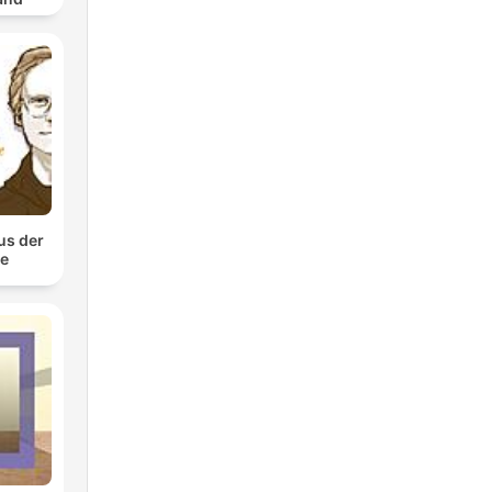
us der
te