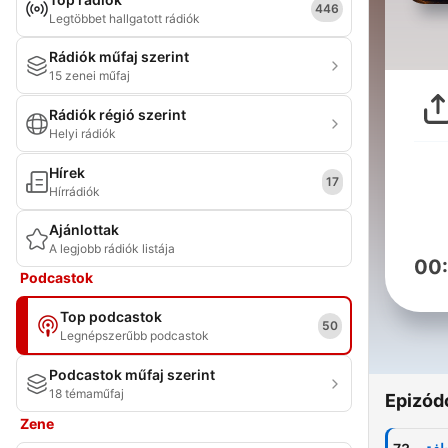
446
Legtöbbet hallgatott rádiók
Rádiók műfaj szerint
15 zenei műfaj
Rádiók régió szerint
Helyi rádiók
Hírek
17
Hírrádiók
Ajánlottak
A legjobb rádiók listája
00
Podcastok
Top podcastok
50
Legnépszerűbb podcastok
Podcastok műfaj szerint
18 témaműfaj
Epizód
Zene