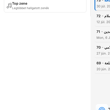
-
73
حافة
Top zene
30 júl. 
Legtöbbet hallgatott zenék
-
72
لام
12 júl. 2
-
71
شدين
Mon, 6 J
-
70
امي
27 jún. 
-
69
لعة
20 jún. 