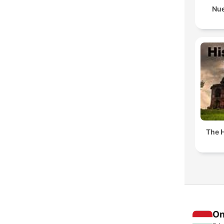
Nue
The H
On