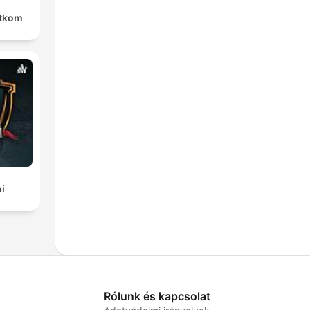
rtkom
i
Rólunk és kapcsolat