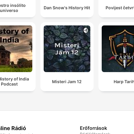
stro insólito
Dan Snow's History Hit
Povijest četv
universo
istory of India
Misteri Jam 12
Harp Tarih
Podcast
line Rádió
Erőforrások