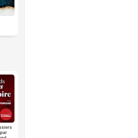
ssiers
 par
and