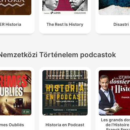
ER Historia
The Rest Is History
Disastri
Nemzetközi Történelem podcastok
Les grands do
imes Oubliés
Historia en Podcast
de l'Histoire
Franck Ferr