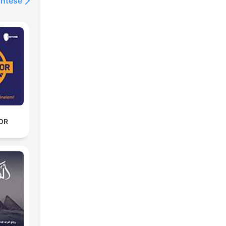
intése
KOR