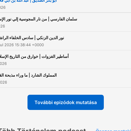
أبو بكر الصديق | عبد الله بن أبي ق
2026
سلمان الفارسي | من نار المجوسية إلي نور الإس
026
نور الدين الزنكي | سادس الخلفاء الرا
ul 2026 15:38:44 +0000
أساطير الغزوات | خوارق من التاريخ الإسل
2026
المملوك الشارد | ما وراء مذبحة الق
2026
További epizódok mutatása