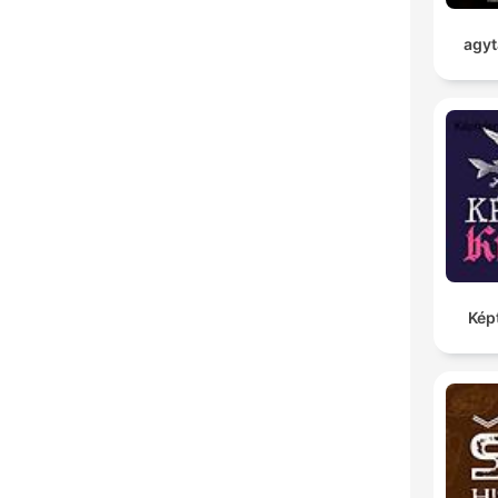
agyt
Kép