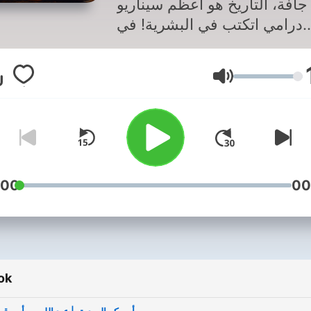
جافة، التاريخ هو أعظم سيناريو
درامي اتكتب في البشرية! في
بودكاست "حواديت قبل النوم"،
ح معاكم أدهم أمين أغرب وأعقد
Hangerő
ات التاريخ، وبياخدكم في رحلة
صوتية غامرة بالعامية المصرية.
غوص في عقول الملوك، ونشهد
سقوط الإمبراطوريات، ونسمع
ايات المنسية اللي غيرت شكل
عالم. خليط بين التحليل النفسي
:00
00
دراما التاريخية، والقصة الممتعة
قهوتك أو كوباية الشاي، وافصل
من الحاضر عشان تسافر معانا
ضي في كل سهرة من "حواديت
ok
قبل النوم".