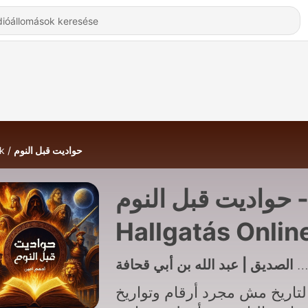
k
حواديت قبل النوم
حواديت قبل النوم -
Hallgatás Onlin
لتاريخ مش مجرد أرقام وتواريخ