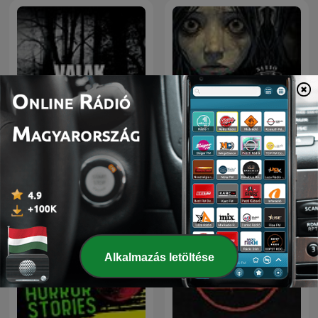
Sitio Bangungot - Pinoy
VALAK - தமிழ்
Horror Stories for Sleep
Podcast
Alkalmazás letöltése