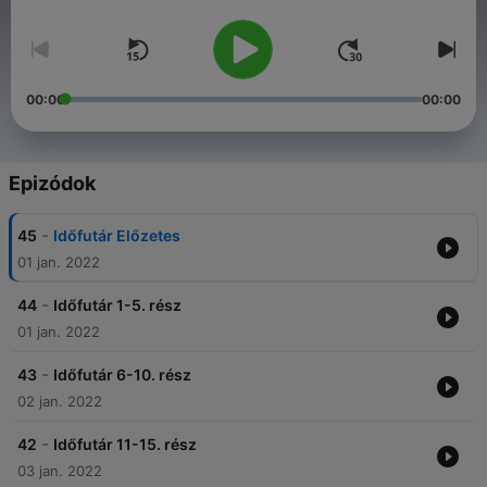
időutazásra röpíti el Hannát, akinek így a kamaszlányok
szokásos iskolai élete mellett lesz egy másik, szigorúan titkos,
kalandokban bővelkedő élete is...
00:00
00:00
Epizódok
-
45
Időfutár Előzetes
01 jan. 2022
-
44
Időfutár 1-5. rész
01 jan. 2022
-
43
Időfutár 6-10. rész
02 jan. 2022
-
42
Időfutár 11-15. rész
03 jan. 2022