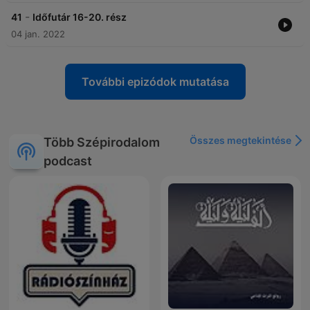
-
41
Időfutár 16-20. rész
04 jan. 2022
További epizódok mutatása
Összes megtekintése
Több Szépirodalom
podcast