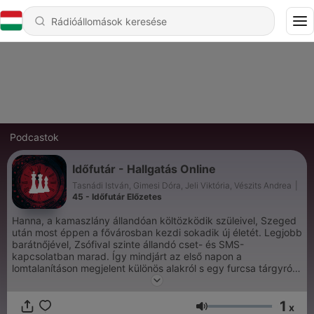
Podcastok
Időfutár - Hallgatás Online
Tasnádi István, Gimesi Dóra, Jeli Viktória, Vészits Andrea
|
45 - Időfutár Előzetes
Hanna, a kamaszlány állandóan költözködik szüleivel, Szeged
után most éppen a fővárosban kezdi sokadik új életét. Legjobb
barátnőjével, Zsófival szinte állandó cset- és SMS-
kapcsolatban marad. Így mindjárt az első napon a
lomtalanításon megjelent különös alakról s egy furcsa tárgyról
tudósítja barátnőjét. A különös tárgy a kislányhoz kerül, s
visszaszerzése nem csak a furcsa guberálónak, hanem még
1
számos titokzatos csoportnak is létkérdés. Ez a tárgy egy
x
Hangerő