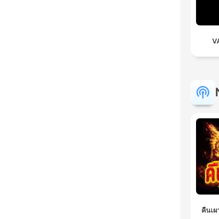
VA
คืนเผ