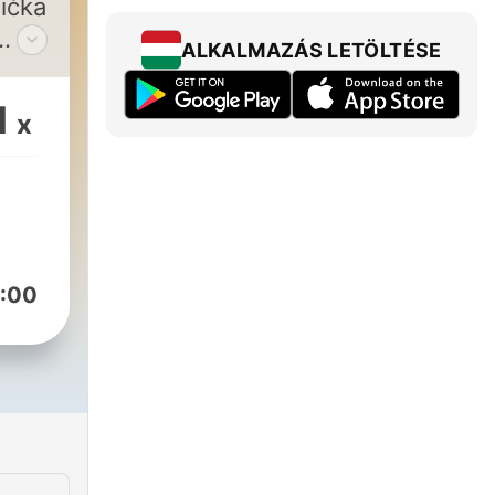
nička
ALKALMAZÁS LETÖLTÉSE
bični
e
1
x
23
:00
a to