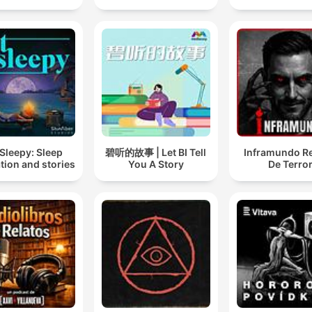
Sleepy: Sleep
碧听的故事 | Let BI Tell
Inframundo Re
tion and stories
You A Story
De Terro