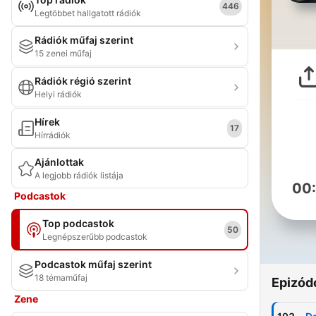
446
Legtöbbet hallgatott rádiók
Rádiók műfaj szerint
15 zenei műfaj
Rádiók régió szerint
Helyi rádiók
Hírek
17
Hírrádiók
Ajánlottak
A legjobb rádiók listája
00
Podcastok
Top podcastok
50
Legnépszerűbb podcastok
Podcastok műfaj szerint
18 témaműfaj
Epizód
Zene