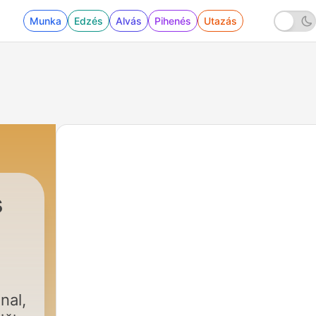
Munka
Edzés
Alvás
Pihenés
Utazás
s