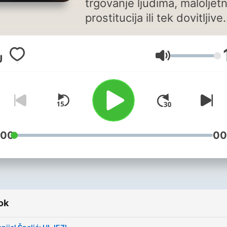
trgovanje ljudima, maloljet
prostitucija ili tek dovitljive
prijevare i sitne krađe, neo
istražitelji i dobro zapetljan
Hangerő
priče koje slušatelja drže u
napetosti do samoga kraja
temelj su ciklusa kojega
možete slušati petkom od 
sata na Prvom programu
Hrvatskoga radija te na
:00
00
podcastu emisije onda kad
vama odgovara.
ok