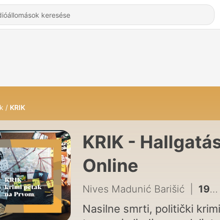
k
KRIK
KRIK - Hallgatá
Online
Nives Madunić Barišić
|
193 - Danijel Špelić: ULJEZI
Nasilne smrti, politički kriminal,