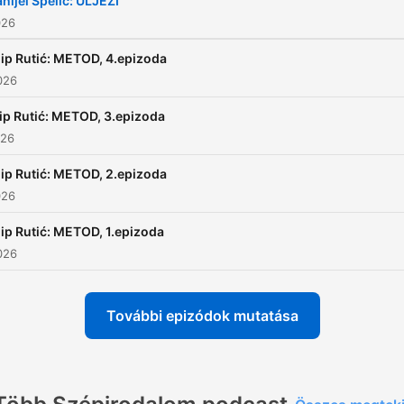
nijel Špelić: ULJEZI
026
lip Rutić: METOD, 4.epizoda
2026
lip Rutić: METOD, 3.epizoda
026
lip Rutić: METOD, 2.epizoda
026
lip Rutić: METOD, 1.epizoda
2026
További epizódok mutatása