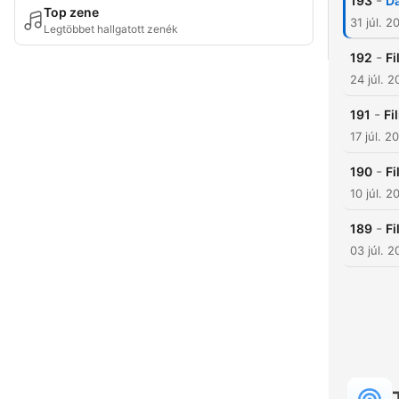
-
193
Da
Top zene
31 júl. 2
Legtöbbet hallgatott zenék
-
192
Fi
24 júl. 
-
191
Fi
17 júl. 2
-
190
Fi
10 júl. 2
-
189
Fi
03 júl. 