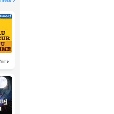
intése
Crime