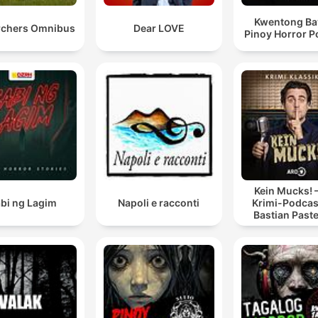
Kwentong Ba
rchers Omnibus
Dear LOVE
Pinoy Horror P
Kein Mucks! 
bi ng Lagim
Napoli e racconti
Krimi-Podcas
Bastian Past