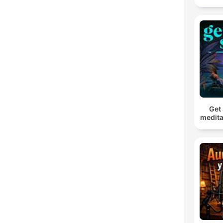
Get 
medita