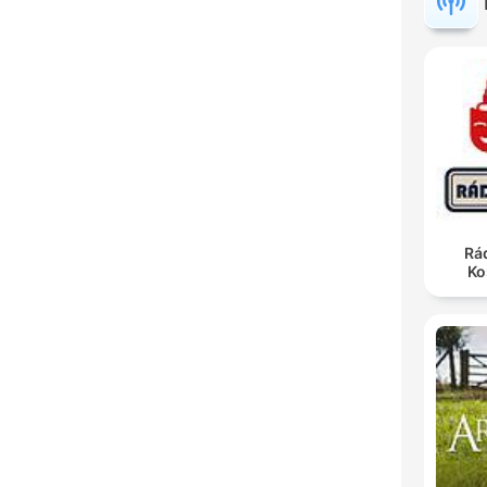
Rá
Ko