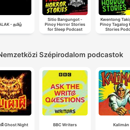
Sitio Bangungot -
Kwentong Taki
LAK - தமிழ்
Pinoy Horror Stories
Pinoy Tagalog 
for Sleep Podcast
Stories Pod
Nemzetközi Szépirodalom podcastok
าผี Ghost Night
BBC Writers
Kalimán