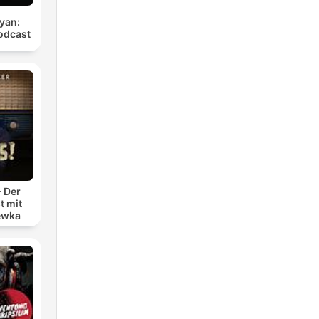
yan:
odcast
– Der
t mit
ewka