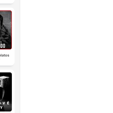
latos
r