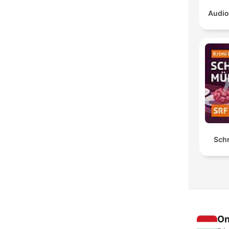
Audio
Sch
On