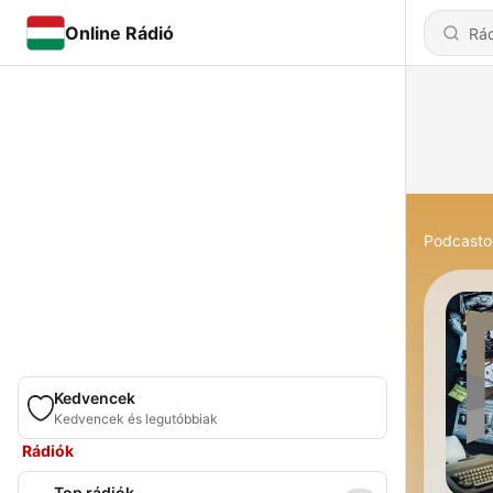
Online Rádió
Podcasto
Kedvencek
Kedvencek és legutóbbiak
Rádiók
Top rádiók