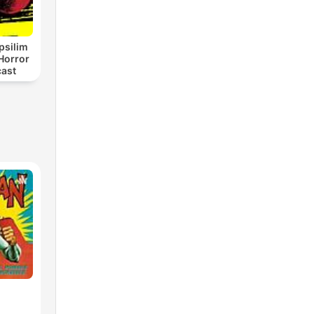
psilim
Horror
cast