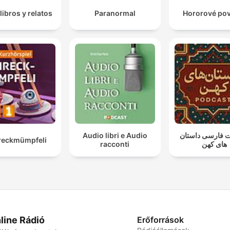
libros y relatos
Paranormal
Hororové po
Audio libri e Audio
 فارسی داستان
reckmümpfeli
racconti
های کهن
line Rádió
Erőforrások