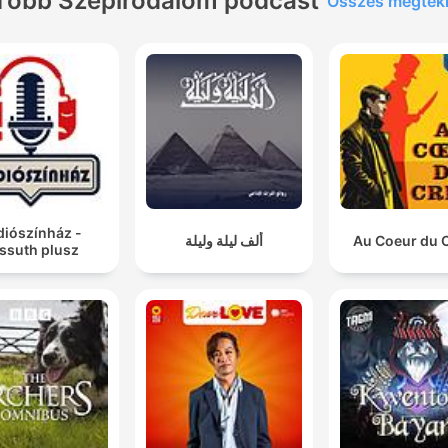
Több Szépirodalom podcast
Összes megtek
diószínház -
ألف ليلة وليلة
Au Coeur du 
ssuth plusz