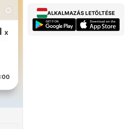
ALKALMAZÁS LETÖLTÉSE
] -
1
x
:00