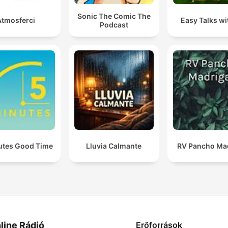
Sonic The Comic The
Atmosferci
Easy Talks wit
Podcast
utes Good Time
Lluvia Calmante
RV Pancho Mad
line Rádió
Erőforrások