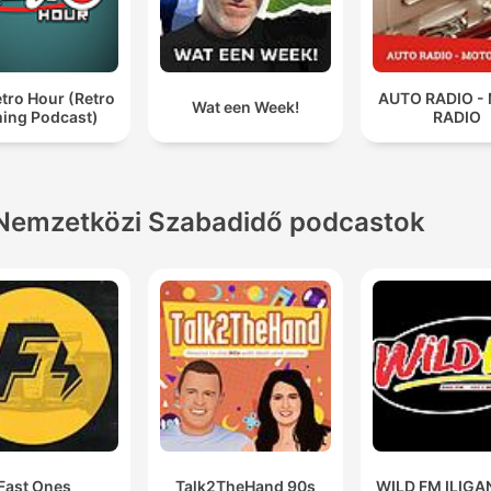
tro Hour (Retro
AUTO RADIO -
Wat een Week!
ing Podcast)
RADIO
Nemzetközi Szabadidő podcastok
Fast Ones
Talk2TheHand 90s
WILD FM ILIGAN