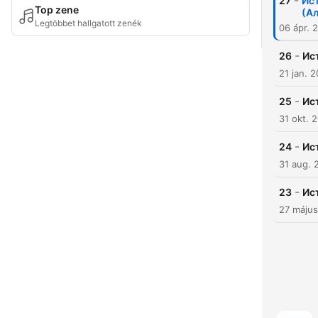
-
27
Ист
Top zene
(А
Legtöbbet hallgatott zenék
06 ápr. 
-
26
Ис
21 jan. 
-
25
Ис
31 okt. 
-
24
Ис
31 aug. 
-
23
Ист
27 máju