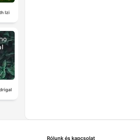
h Izi
rigal
Rólunk és kapcsolat