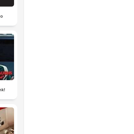
ro
nk!