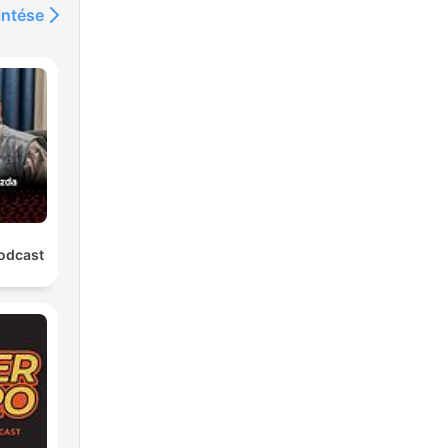
intése
odcast