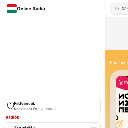
Online Rádió
Podcasto
Kedvencek
Kedvencek és legutóbbiak
Rádiók
Top rádiók