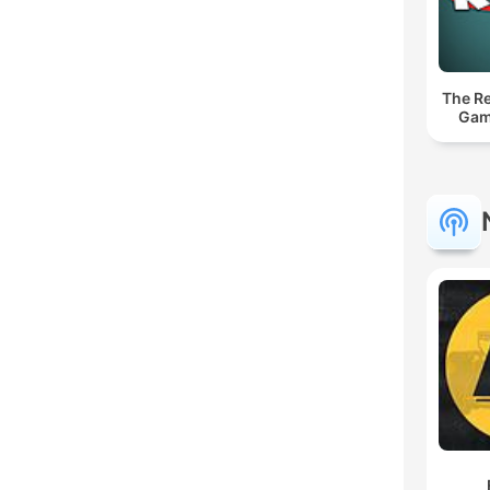
The Re
Gam