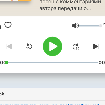
песен с комментариями
автора передачи о
музыкантах [ПО СТУДИЯМ
Дмитрия Гуменного (DJ
Hangerő
DimixeR).
:00
00
ok