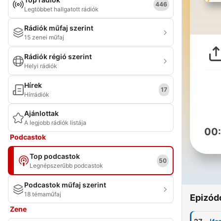
446
Legtöbbet hallgatott rádiók
Rádiók műfaj szerint
15 zenei műfaj
Rádiók régió szerint
Helyi rádiók
Hírek
17
Hírrádiók
Ajánlottak
A legjobb rádiók listája
00
Podcastok
Top podcastok
50
Legnépszerűbb podcastok
Podcastok műfaj szerint
18 témaműfaj
Epizód
Zene