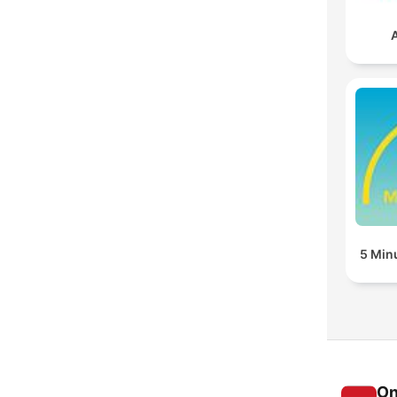
5 Min
On