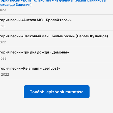
ория песни «Есть только миг» из фильма "Земля Санникова"
лександр Зацепин)
2023
тория песни «Антоха МС - Бросай табак»
2023
тория песни «Ласковый май - Белые розы» (Сергей Кузнецов)
2022
тория песни «Три дня дождя - Демоны»
2022
ория песни «Relanium - Leel Lost»
s 2022
További epizódok mutatása