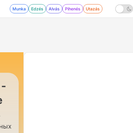
Munka
Edzés
Alvás
Pihenés
Utazás
 -
e
ИЯМ]
|
27 - История песни «Есть только миг» из
тных