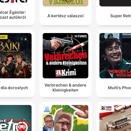
lcar Égéstér:
A kertész válaszol
Super Ret
cast autókról
Verbrechen & andere
 dla dorosłych
Multi’s Pho
Kleinigkeiten