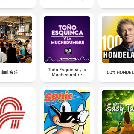
Toño Esquinca y la
咖啡音乐
100% HONDE
Muchedumbre