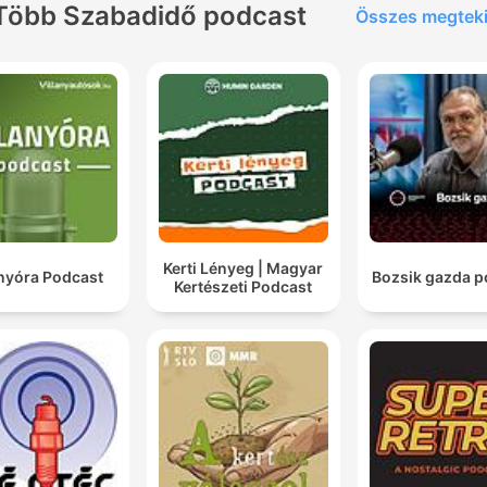
Több Szabadidő podcast
Összes megtek
Kerti Lényeg | Magyar
anyóra Podcast
Bozsik gazda p
Kertészeti Podcast