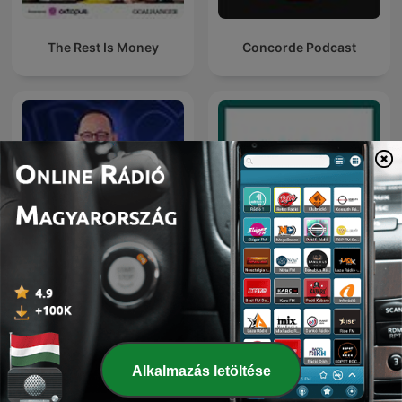
The Rest Is Money
Concorde Podcast
Önjáróbb Vállalkozás
Ablak Japánra
Podcast
Alkalmazás letöltése