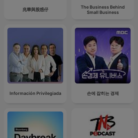
The Business Behind
兆華與股惑仔
Small Business
Información Privilegiada
손에 잡히는 경제