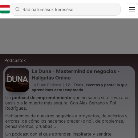
Podcastok
La Duna - Mastermind de negocios -
Hallgatás Online
La Duna Pódcast
|
12 - Trials, eventos y pasta: lo que
aprendimos esta temporada
Un
podcast de emprendimiento
que no sabes si te lleva a un
oasis o a la muerte más segura. Con Álex Serrano y Pol
Rodríguez.
Hablaremos de nuestros negocios y proyectos, de aciertos y
errores, de cómo los hacemos crecer (o no), de problemas,
pensamientos, pruebas...
Un podcast con el que aprender, inspirarte y sentirte