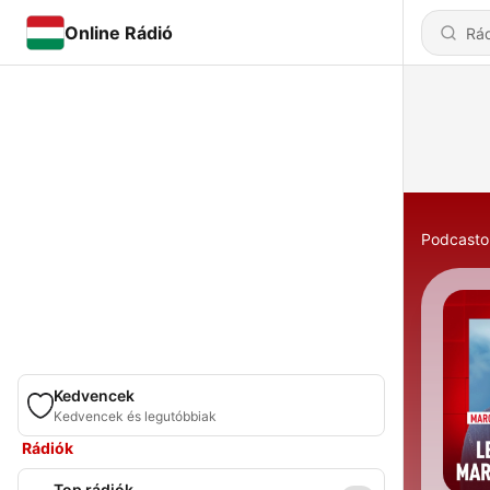
Online Rádió
Podcasto
Kedvencek
Kedvencek és legutóbbiak
Rádiók
Top rádiók