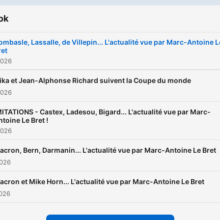
ok
ombasle, Lassalle, de Villepin... L'actualité vue par Marc-Antoine L
ret
2026
ika et Jean-Alphonse Richard suivent la Coupe du monde
2026
MITATIONS - Castex, Ladesou, Bigard... L'actualité vue par Marc-
ntoine Le Bret !
2026
acron, Bern, Darmanin... L'actualité vue par Marc-Antoine Le Bret
2026
acron et Mike Horn... L'actualité vue par Marc-Antoine Le Bret
2026