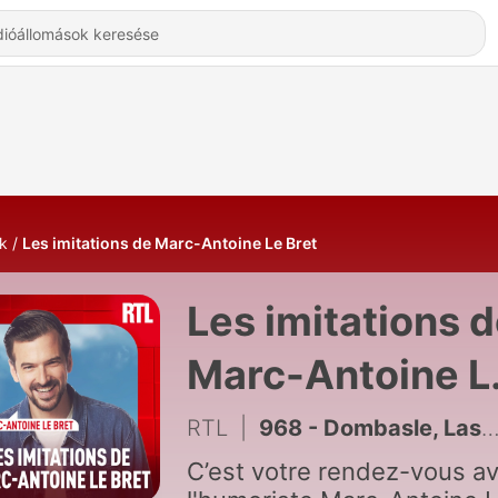
k
Les imitations de Marc-Antoine Le Bret
Les imitations 
Marc-Antoine L
Bret - Hallgatás
RTL
|
968 - Dombasle, Lassalle, de Villepin... L'actualité vue par Marc-Antoine Le Bret
Online
C’est votre rendez-vous a