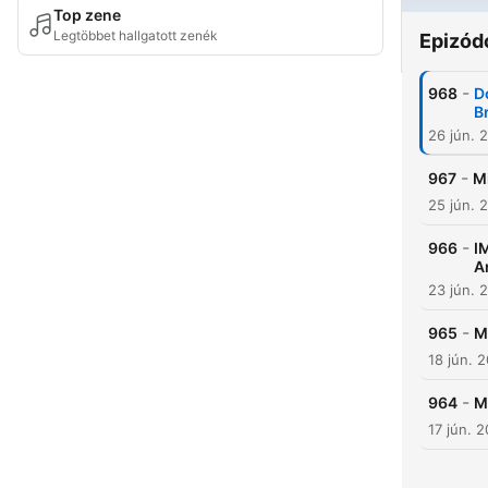
Top zene
Legtöbbet hallgatott zenék
Epizód
-
968
D
B
26 jún. 
-
967
M
25 jún. 
-
966
I
A
23 jún. 
-
965
M
18 jún. 
-
964
M
17 jún. 