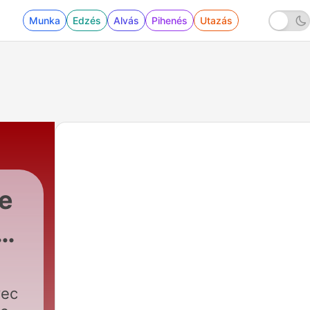
Munka
Edzés
Alvás
Pihenés
Utazás
de
e
vec