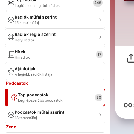
446
Legtöbbet hallgatott rádiók
Rádiók műfaj szerint
15 zenei műfaj
Rádiók régió szerint
Helyi rádiók
Hírek
17
Hírrádiók
Ajánlottak
A legjobb rádiók listája
Podcastok
Top podcastok
50
Legnépszerűbb podcastok
00
Podcastok műfaj szerint
18 témaműfaj
Zene