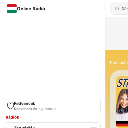
Online Rádió
Podcasto
Kedvencek
Kedvencek és legutóbbiak
Rádiók
Top rádiók