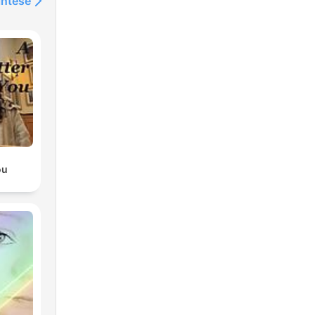
intése
ou