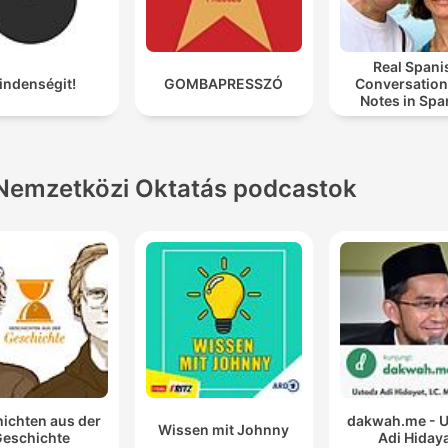
Real Spani
indenségit!
GOMBAPRESSZÓ
Conversation
Notes in Spa
Nemzetközi Oktatás podcastok
ichten aus der
dakwah.me - 
Wissen mit Johnny
eschichte
Adi Hiday