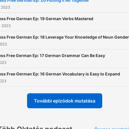
ess Free German Ep: 20 Putting it All Together
s 2023
ess Free German Ep: 19 German Verbs Mastered
s 2023
ess Free German Ep: 18 Leverage Your Knowledge of Noun Gender
2023
ess Free German Ep: 17 German Grammar Can Be Easy
2023
ess Free German Ep: 16 German Vocabulary is Easy to Expand
2023
További epizódok mutatása