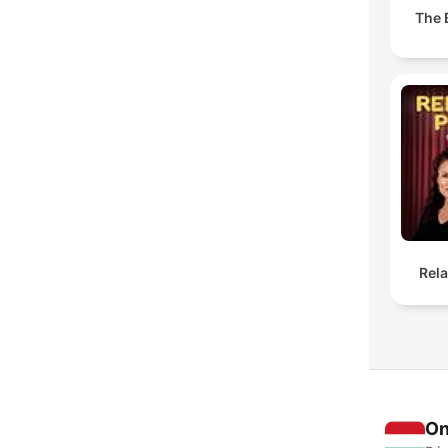
The 
Rel
On