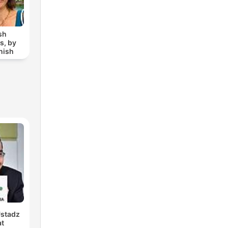
sh
s, by
nish
Ustadz
at