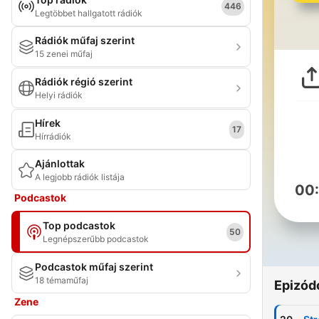
446
Legtöbbet hallgatott rádiók
Rádiók műfaj szerint
15 zenei műfaj
Rádiók régió szerint
Helyi rádiók
Hírek
17
Hírrádiók
Ajánlottak
A legjobb rádiók listája
00
Podcastok
Top podcastok
50
Legnépszerűbb podcastok
Podcastok műfaj szerint
18 témaműfaj
Epizód
Zene