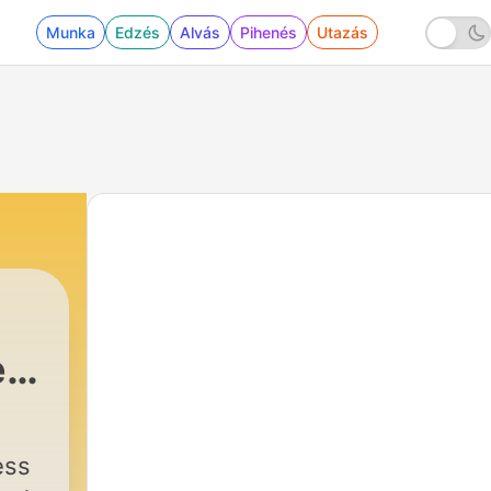
Munka
Edzés
Alvás
Pihenés
Utazás
e
|
20 - Stress Free German Ep: 20 Pu
e
ess