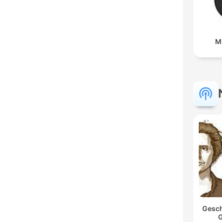
M
Gesch
G