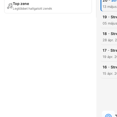
-
20
Str
Top zene
13 máju
Legtöbbet hallgatott zenék
-
19
Str
05 máju
-
18
Str
28 ápr. 
-
17
Str
19 ápr. 
-
16
Str
15 ápr. 