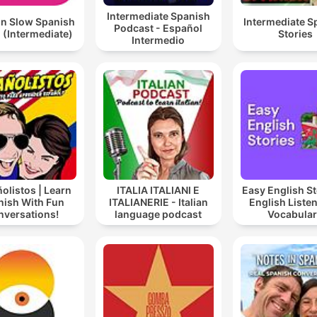
Intermediate Spanish
in Slow Spanish
Intermediate S
Podcast - Español
 (Intermediate)
Stories
Intermedio
olistos | Learn
ITALIA ITALIANI E
Easy English St
nish With Fun
ITALIANERIE - Italian
English Liste
nversations!
language podcast
Vocabula