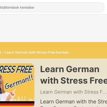
k
Learn German with Stress Free German
Learn German
with Stress Fre
German -
Learn German with Stress Free German
Hallgatás Onlin
Learn German with the Str