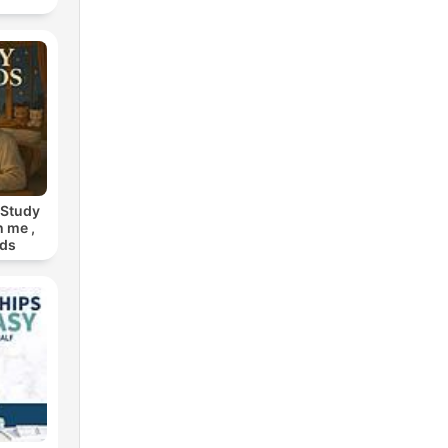
 Study
h me ,
nds