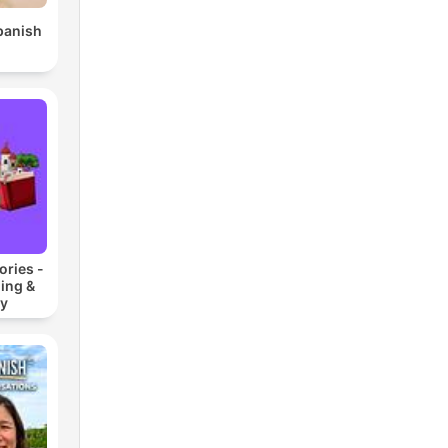
panish
ories -
ning &
ry