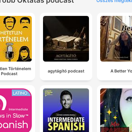
Több Oktatás podcast
Összes megtek
tlen Történelem
agytágító podcast
A Better Y
Podcast