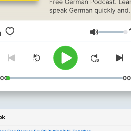
Free German Podcast. Lear
speak German quickly and
easily with modern langua
learning techniques such a
Hangerő
Contextual Learning and
Pattern Recognition for
grammar.
:00
00
ok