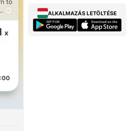
n to
ALKALMAZÁS LETÖLTÉSE
ge
s
1
x
:00