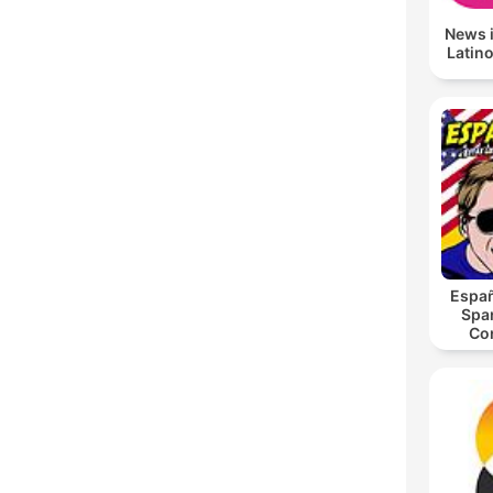
News 
Latino
Españ
Spa
Co