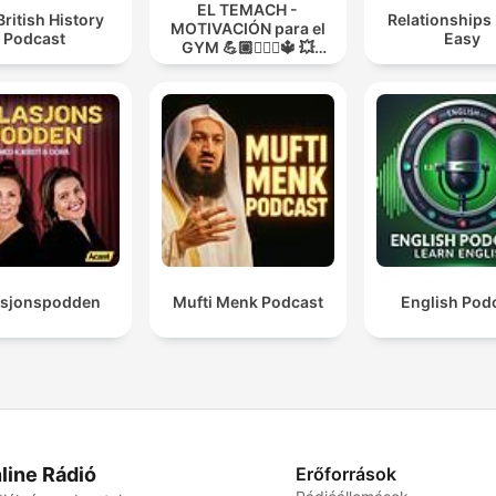
EL TEMACH -
British History
Relationships
MOTIVACIÓN para el
Podcast
Easy
GYM 💪🏼🏋🏻‍♀🔱 💥
MODO GUERRA💥
asjonspodden
Mufti Menk Podcast
English Pod
line Rádió
Erőforrások