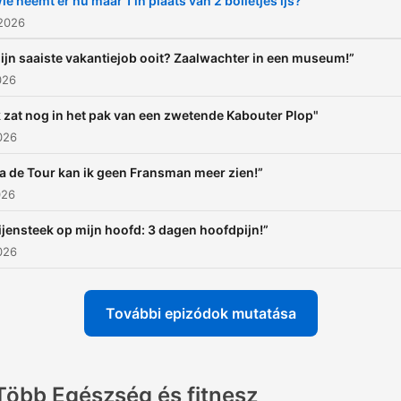
ie neemt er nu maar 1 in plaats van 2 bolletjes ijs?"
 2026
ijn saaiste vakantiejob ooit? Zaalwachter in een museum!”
026
k zat nog in het pak van een zwetende Kabouter Plop"
2026
a de Tour kan ik geen Fransman meer zien!”
026
ijensteek op mijn hoofd: 3 dagen hoofdpijn!”
2026
További epizódok mutatása
Több Egészség és fitnesz