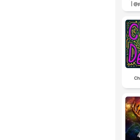
| @
Ch