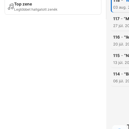
-
118
“W
Top zene
03 aug.
Legtöbbet hallgatott zenék
-
117
“M
27 júl. 2
-
116
"I
20 júl. 
-
115
“N
13 júl. 2
-
114
"B
06 júl. 