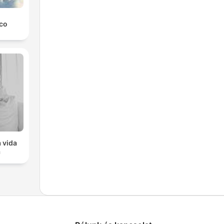
co
 vida
a