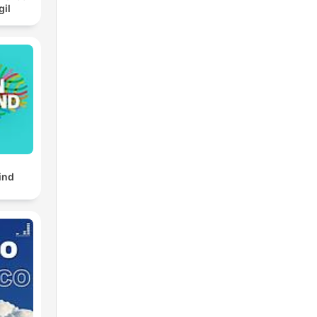
gil
ind