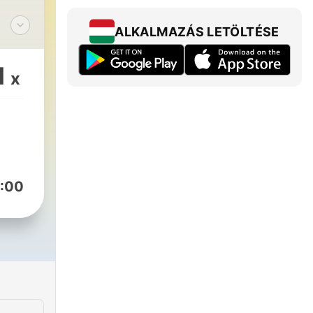
ALKALMAZÁS LETÖLTÉSE
1
x
es
l
r
an
:00
en