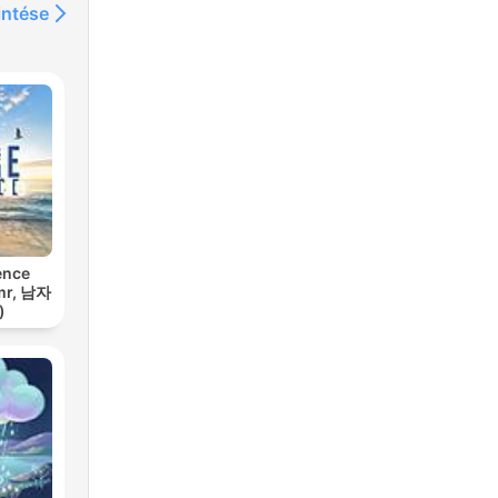
intése
ence
mr, 남자
)