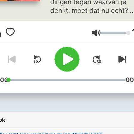
dingen tegen waarvan je
denkt: moet dat nu echt?
Mensen die de pijlen in de
supermarkt niet volgen.
Hangerő
Middenvakrijders. Paaseitj
die al met kerst in de winke
liggen… WinWin-host Xavie
Taveirne gaat samen met
Chaima Saysay en een
wekelijkse gast de strijd a
:00
00
met onze kleine ergerniss
van het dagelijkse leven.
Omdat een klein beetje
ergeren gewéldig kan
ok
opluchten.