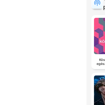
Kös
egés