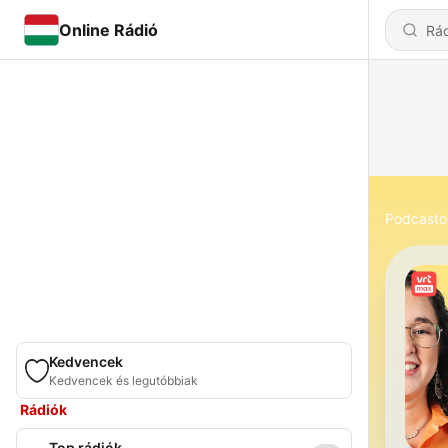
Online Rádió
Podcasto
Kedvencek
Kedvencek és legutóbbiak
Rádiók
Top rádiók