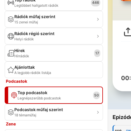
446
Legtöbbet hallgatott rádiók
Rádiók műfaj szerint
15 zenei műfaj
Rádiók régió szerint
Helyi rádiók
Hírek
17
Hírrádiók
Ajánlottak
A legjobb rádiók listája
00
Podcastok
Top podcastok
50
Legnépszerűbb podcastok
Podcastok műfaj szerint
18 témaműfaj
Epizód
Zene