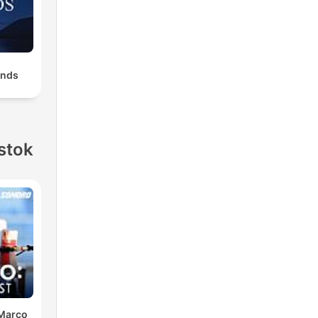
unds
stok
 Marco