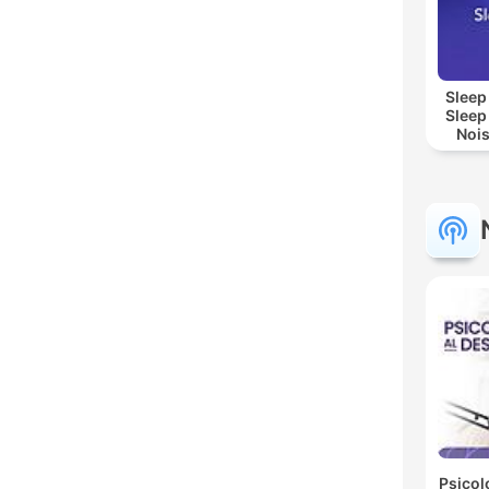
Sleep
Sleep
Nois
Sl
Re
Psicol