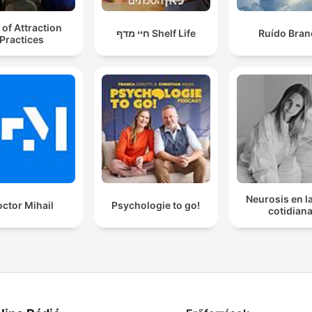
of Attraction
חיי מדף Shelf Life
Ruído Bran
Practices
Neurosis en la
ctor Mihail
Psychologie to go!
cotidian