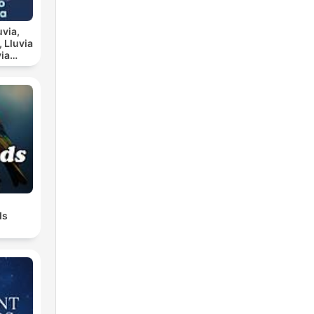
uvia,
ia
scanso
a
ds