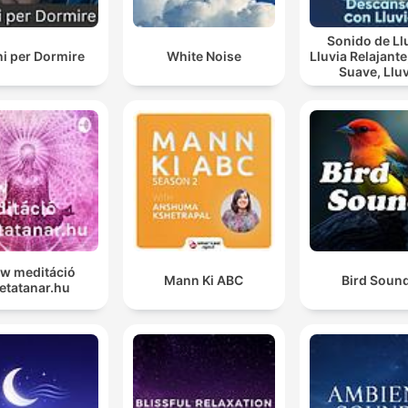
Sonido de Ll
i per Dormire
White Noise
Lluvia Relajante, Lluv
Suave, Lluvia
Nocturna, De
Con Lluvi
ow meditáció
Mann Ki ABC
Bird Soun
etatanar.hu