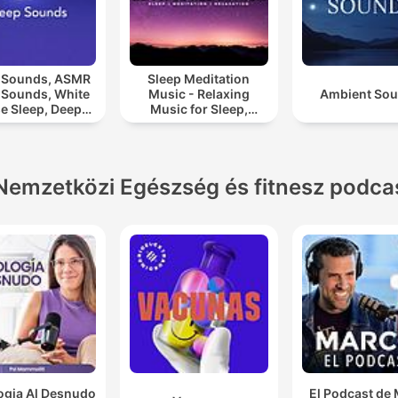
 Sounds, ASMR
Sleep Meditation
 Sounds, White
Music - Relaxing
Ambient So
e Sleep, Deep
Music for Sleep,
eep Sounds,
Meditation &
laxing Sleep
Relaxation
Sounds
Nemzetközi Egészség és fitnesz podca
ogia Al Desnudo
El Podcast de