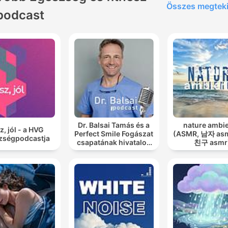
Összes megtek
podcast
Dr. Balsai Tamás és a
nature ambi
z, jól - a HVG
Perfect Smile Fogászat
(ASMR, 남자 as
zségpodcastja
csapatának hivatalos
친구 asmr
podcast csatornája