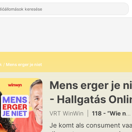
k
Mens erger je niet
Mens erger je n
- Hallgatás Onli
VRT WinWin
|
118 - “Wie neemt er nu maar 1 in plaats van 2 bolletjes ijs?"
Je komt als consument va