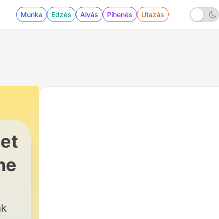
Munka
Edzés
Alvás
Pihenés
Utazás
iet
ne
ak