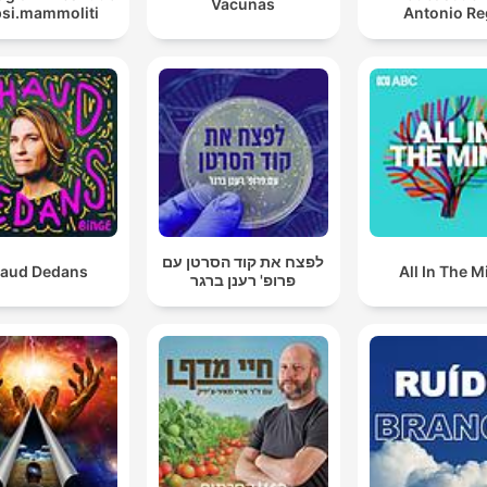
Vacunas
psi.mammoliti
Antonio Re
לפצח את קוד הסרטן עם
aud Dedans
All In The M
פרופ' רענן ברגר