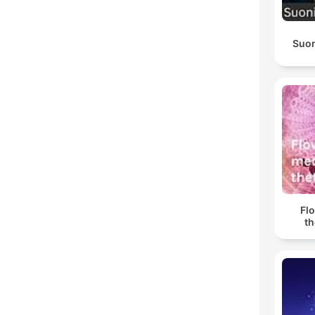
Suon
Fl
th