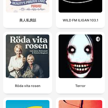
美人私房話
WILD FM ILIGAN 103.1
Röda vita rosen
Terror