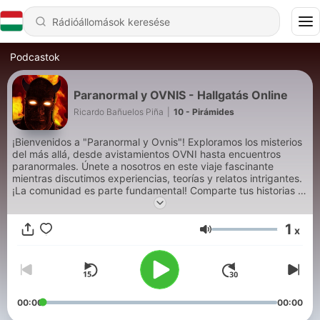
Podcastok
Paranormal y OVNIS - Hallgatás Online
Ricardo Bañuelos Piña
|
10 - Pirámides
¡Bienvenidos a "Paranormal y Ovnis"! Exploramos los misterios
del más allá, desde avistamientos OVNI hasta encuentros
paranormales. Únete a nosotros en este viaje fascinante
mientras discutimos experiencias, teorías y relatos intrigantes.
¡La comunidad es parte fundamental! Comparte tus historias y
opiniones con nosotros usando #ParanormalyOvnisPodcast.
¡Sumérgete en lo inexplicable! 👽👻
1
x
Hangerő
00:00
00:00