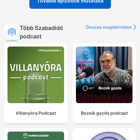
További epizódok mutatása
Összes megtekintése
Több Szabadidő
podcast
Villanyóra Podcast
Bozsik gazda podcast