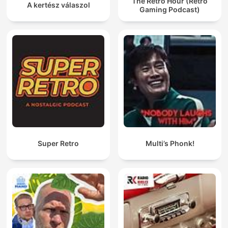
The Retro Hour (Retro
A kertész válaszol
Gaming Podcast)
Super Retro
Multi’s Phonk!